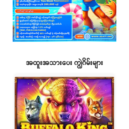
အထူးအသားပေး ကျွဲဂိမ်းများ