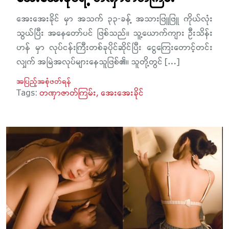
အေးအေးခိုင် မှာ အသက် ၃၃-ခန့် အသားဖြူဖြူ ကိုယ်လုံး
သွယ်ပြီး အနေတော်ပင် ဖြစ်သည်။ သူ့ယောက်ကျား ဦးသိန်း
ဟန် မှာ လုပ်ငန်းကြီးတစ်ခုပိုင်ဆိုင်ပြီး ငွေကြေးတောင့်တင်း
လျှက် အမြဲအလုပ်များနေသူဖြစ်၏။ သူတို့တွင် […]
အပြည့်အစုံဖတ်ရန်
Tags:
တဏှာဇာတ်ကြမ်း
အေးအေးခိုင်