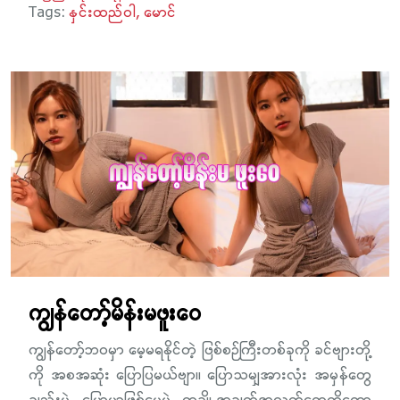
Tags:
နှင်းထည်ဝါ
မောင်
ကျွန်တော့်မိန်းမဖူးဝေ
ကျွန်တော့်ဘဝမှာ မေ့မရနိုင်တဲ့ ဖြစ်စဉ်ကြီးတစ်ခုကို ခင်ဗျားတို့
ကို အစအဆုံး ပြောပြမယ်ဗျာ။ ပြောသမျှအားလုံး အမှန်တွေ