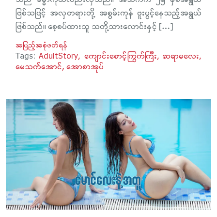
ဖြစ်သဖြင့် အလှတရားတို့ အစွမ်းကုန် ဖူးပွင့်နေသည့်အရွယ်
ဖြစ်သည်။ စေ့စပ်ထားသူ သတို့သားလောင်းနှင့် […]
အပြည့်အစုံဖတ်ရန်
Tags:
AdultStory
ကျောင်းစောင့်ကြွက်ကြီး
ဆရာမလေး
မေသက်အောင်
အောစာအုပ်