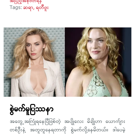
အပြည့်အစုံဖတ်ရန်
Tags:
ဆရာ
ရတီဖူး
စွဲမက်မူပြဿနာ
အတွေ့အကြုံရနေပြီဖြစ်တဲ့ အပျိုလေး မိချိုဟာ ယောက်ျား
တစ်ဦးနဲ့ အတူတူနေရတာကို စွဲမက်လို့နေမိတယ်။ ဒါပေမဲ့