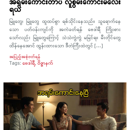
အရမ်းကောင်းတာပဲ လူစွမ်းကောင်းမလေး
ရယ်
မြူတွေ၊ မြူတွေ ထူထပ်စွာ ရစ်သိုင်းနေသည်။ သူရောက်နေ
သော ပတ်ဝန်းကျင်ကို အကဲခတ်ရန် ဗေဒါရီ ကြိုးစား
သော်လည်း မြူတွေကြောင့် သဲသဲကွဲကွဲ မမြင်ရ။ မီးတိုင်တွေ
ထိန်နေအောင် ထွန်းထားသော ဒီတဲကြီးထဲတွင် […]
အပြည့်အစုံဖတ်ရန်
Tags:
ဗေဒါရီ
ဝိဇ္ဇာနက်