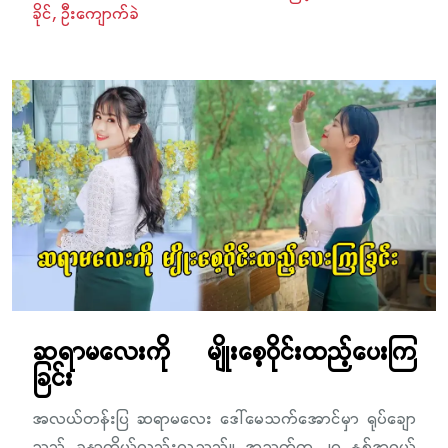
ခိုင်
ဦးကျောက်ခဲ
ဆရာမလေးကို မျိုးစေ့ဝိုင်းထည့်ပေးကြ
ခြင်း
အလယ်တန်းပြ ဆရာမလေး ဒေါ်မေသက်အောင်မှာ ရုပ်ချော
သည် ခန္ဓာကိုယ်လည်းလှသည်။ အသက်က ၂၅ နှစ်အရွယ်