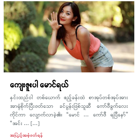
ကျေးဇူးပါ မောင်ရယ်
နှင်းထည်ဝါ တစ်ယောက် ဧည့်ခန်းထဲ စာအုပ်တစ်အုပ်အား
အာရုံစိုက်ပြီးဖတ်သော ခင်ပွန်းဖြစ်သူဆီ ကော်ဖီခွက်လေး
ကိုင်ကာ လျှောက်လာခဲ့၏။ “မောင် … ကော်ဖီ ရပြီနော်”
“အင်း … […]
အပြည့်အစုံဖတ်ရန်