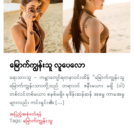
မြောက်ကျွန်းသူ လူပေလော
ရေးသားသူ – ကမ္ဘာကျော်ရတနာဝင်းထိန် “မြောက်ကျွန်းသူ
မြောက်ကျွန်းသားတို့သည် တရားဝင် ဇနီးမယား မရှိ (ဝါ)
တစ်လင်တစ်မယား စနစ်မရှိ။ မုဒိန်းဆန်ဆန် အဓမ္မ ကာမအမှု
များလည်း ကင်းရှင်း၏။ […]
အပြည့်အစုံဖတ်ရန်
Tags:
မြောက်ကျွန်းသူ