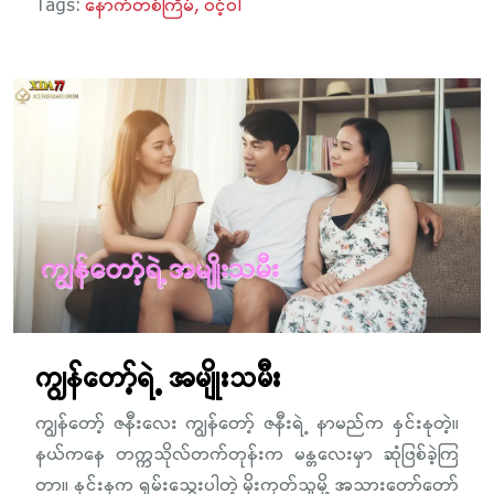
Tags:
နောက်တစ်ကြိမ်
ဝင့်ဝါ
ကျွန်တော့်ရဲ့ အမျိုးသမီး
ကျွန်တော့် ဇနီးလေး ကျွန်တော့် ဇနီးရဲ့ နာမည်က နှင်းနုတဲ့။
နယ်ကနေ တက္ကသိုလ်တက်တုန်းက မန္တလေးမှာ ဆုံဖြစ်ခဲ့ကြ
တာ။ နှင်းနုက ရှမ်းသွေးပါတဲ့ မိုးကုတ်သူမို့ အသားတော်တော်