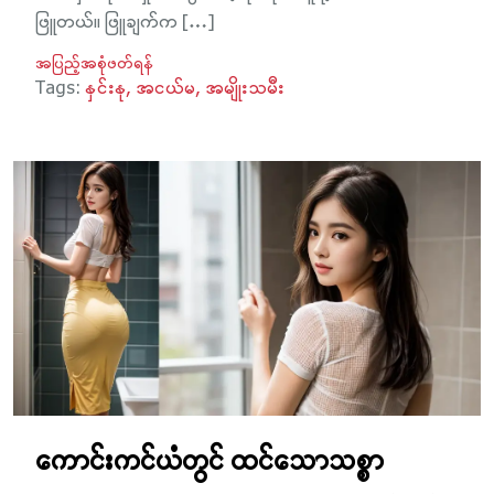
ဖြူတယ်။ ဖြူချက်က […]
အပြည့်အစုံဖတ်ရန်
Tags:
နှင်းနု
အငယ်မ
အမျိုးသမီး
ကောင်းကင်ယံတွင် ထင်သောသစ္စာ