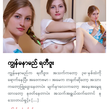
ကျွန်မနာမည် ရတီဖူး
ကျွန်မနာမည်က ရတီဖူး။ အသက်ကတော့ ၃၈-နှစ်ထဲကို
ရောက်နေပြီ။ အဖေကဗမာ ၊ အမေက တရုတ်ဆိုတော့ အသား
ကတော့ဖြူဖွေးနေတာပဲ။ မျက်နှာလေးကတော့ အမေ့အမွေရ
ထားတော့ နုဖတ်နေတာပဲ။ အသက်အရွယ်ထက်တောင် နု
သေးတယ်ရှင့်။ […]