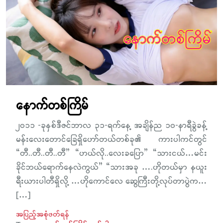
နောက်တစ်ကြိမ်
၂၀၁၁ -ခုနှစ်ဒီဇင်ဘာလ ၃၁-ရက်နေ့ အချိန်ည ၁၀-နာရီခွဲခန့်
မန်းလေးတောင်ခြေရှိဟော်တယ်တစ်ခု၏ ကားပါကင်တွင်
“တီ..တီ..တီ..တီ” “ဟယ်လို..လေးခပြော” “သားငယ်…မင်း
ခိုင်ဘယ်ရောက်နေလဲကွယ်” “သားအခု ….ဟိုတယ်မှာ နယူး
ရီးယားပါတီရှိလို့ …ဟိုကောင်လေ ဆွေကြီးတို့လုပ်တာပွဲက…
[…]
အပြည့်အစုံဖတ်ရန်