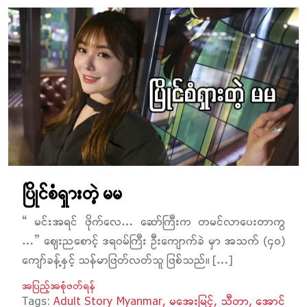
ပြိုင်စံရှားတဲ့ မမ
“ မင်းအရင် ဖိုက်လေ… ဆော်ကြီးက တမင်လာပေးတာကွ
…” ဈေးညစောင့် ဒရဝမ်ကြီး ဦးကျောက်ခဲ မှာ အသက် (၄၀)
ကျော်ခန့်နှင့် သန်မာဖြတ်လတ်သူ ဖြစ်သည်။ […]
အပြည့်အစုံဖတ်ရန်
Tags:
Adult Story Myanmar
မအေးမြင့်
သီတာ
အောင်