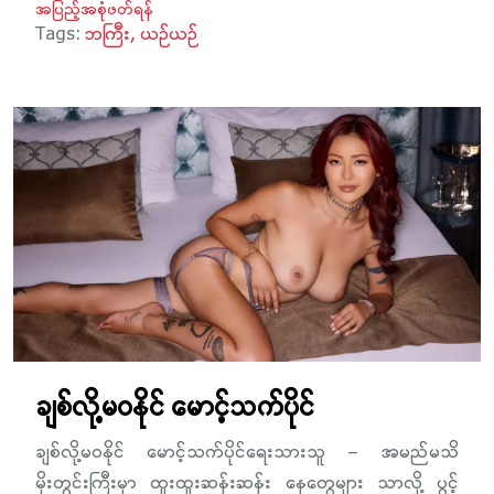
အပြည့်အစုံဖတ်ရန်
Tags:
ဘကြီး
ယဉ်ယဉ်
ချစ်လို့မဝနိုင် မောင့်သက်ပိုင်
ချစ်လို့မဝနိုင် မောင့်သက်ပိုင်ရေးသားသူ – အမည်မသိ
မိုးတွင်းကြီးမှာ ထူးထူးဆန်းဆန်း နေတွေများ သာလို့ ပွင့်