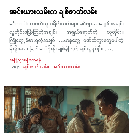
အင်းယားလမ်းက ချစ်ဇာတ်လမ်း
မင်္ဂလာပါ။ စာဖတ်သူ ပရိတ်သတ်များ ခင်ဗျာ…အချစ် အချစ်၊
လူတိုင်းပြောကြတဲ့အချစ်။ အရွယ်ရောက်တဲ့ လူတိုင်း။
ကြုံတွေ့ခံစားရတဲ့အချစ် …မာနတွေ ဂုဏ်သိက္ခာတွေမပါတဲ့
ရိုးရိုးလေး မြတ်မြတ်နိုးနိုး ချစ်ခဲ့ကြတဲ့ ချစ်သူနှစ်ဦး၊ […]
အပြည့်အစုံဖတ်ရန်
Tags:
ချစ်ဇာတ်လမ်း
အင်းယားလမ်း