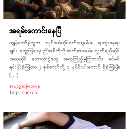
အရမ်းကောင်းနေပြီ
ကျွန်တော်နဲ့သူက လုပ်ဖော်ကိုင်ဖက်တွေပါပဲ။ ရာထူးနေရာ
ချင်း မတူကြပေမဲ့ ညီအစ်ကိုလို ဆက်ဆံတယ်။ လ္ဘက်ရည်ဆိုင်
အတူထိုင် ဘောလုံးပွဲတွေ အတူကြည့်ခဲ့ကြတယ်။ ခင်မင်
ရင်းနှီးခဲ့ကြတာ ၂ နှစ်ကျော်လို့ ၃ နှစ်နီးပါးတောင် ရှိခဲ့ကြပြီ။
[…]
အပြည့်အစုံဖတ်ရန်
Tags:
cuckold