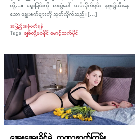
လို့…။ ဈေးခြင်းကို စားပွဲပေါ် တင်လိုက်ရင်း နဖူး၌သီးနေ
သော ချွေးစက်များကို သုတ်လိုက်သည်။ […]
အပြည့်အစုံဖတ်ရန်
Tags:
ချစ်လို့မဝနိုင် မောင့်သက်ပိုင်
အေးအေးခိုင်ရဲ့ တဏှာဇာတ်ကြမ်း