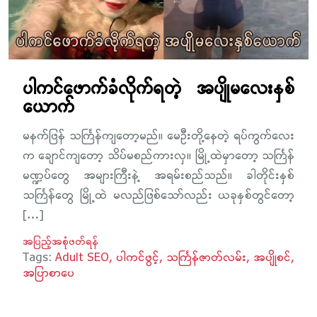
ပါကင်ဖောက်ခံလိုက်ရတဲ့ အပျိုမလေးနှစ်
ယောက်
မနက်ဖြန် သင်္ကြန်ကျတော့မည်။ မေဦးတို့နေတဲ့ ရပ်ကွက်လေး
က ချောင်ကျတော့ သိပ်မစည်ကားလှ။ မြို့ထဲမှာတော့ သင်္ကြန်
မဏ္ဍပ်တွေ အများကြီးနဲ့ အရမ်းစည်သည်။ ခါတိုင်းနှစ်
သင်္ကြန်တွေ မြို့ထဲ မလည်ဖြစ်သော်လည်း ယခုနှစ်တွင်တော့
[…]
အပြည့်အစုံဖတ်ရန်
Tags:
Adult SEO
ပါကင်ဖွင့်
သင်္ကြန်ဇာတ်လမ်း
အပျိုစင်
အပြာစာပေ