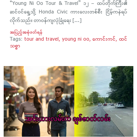
“Young Ni Oo Tour & Travel” ၁၂ – ထပ်တိုက်ကြီး၏
ဆင်ဝင်ရှေ့သို့ Honda Civic ကားလေးတစ်စီး ငြိမ့်ကနဲရပ်
လိုက်သည်။ တာဝန်ကျလုံခြုံရေး […]
အပြည့်အစုံဖတ်ရန်
Tags:
tour and travel
young ni oo
ကောင်းကင်
ထင်
သစ္စာ