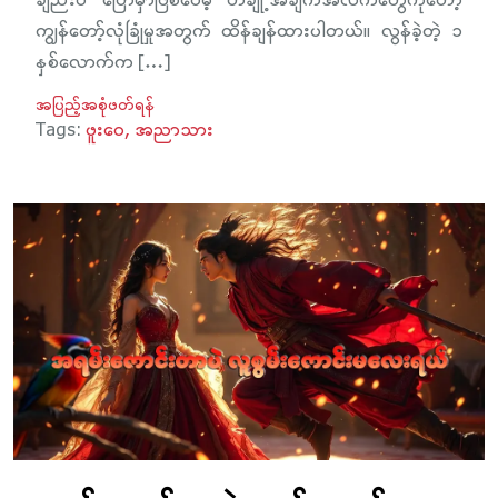
ချည်းပဲ ပြောမှာဖြစ်ပေမဲ့ တချို့အချက်အလက်တွေကိုတော့
ကျွန်တော့်လုံခြုံမှုအတွက် ထိန်ချန်ထားပါတယ်။ လွန်ခဲ့တဲ့ ၁
နှစ်လောက်က […]
အပြည့်အစုံဖတ်ရန်
Tags:
ဖူးဝေ
အညာသား