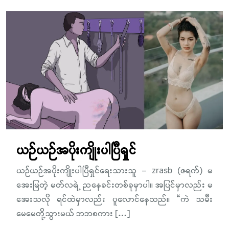
ယဉ်ယဉ်အပိုးကျိုးပါပြီရှင်
ယဉ်ယဉ်အပိုးကျိုးပါပြီရှင်ရေးသားသူ – zrasb (ဇရက်) မ
အေးမြတဲ့ မတ်လရဲ့ ညနေခင်းတစ်ခုမှာပါ။ အပြင်မှာလည်း မ
အေးသလို ရင်ထဲမှာလည်း ပူလောင်နေသည်။ “ကဲ သမီး
မေမေတို့သွားမယ် ဘဘစကား […]