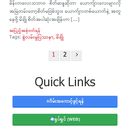
မိန်းကလေးသဘာ၀ စိတ်ဆန္ဒဆိုတာ ယောကျ်ားလေးများလို
အမြဲတမ်းတော့စိတ်မဖြစ်ဘူး။ ယောက်ျားတစ်ယောက်နဲ့ အတူ
နေဖို့ မိချို စိတ်အပါဆုံးအချိန်ဟာ […]
အပြည့်အစုံဖတ်ရန်
Tags:
စွဲလမ်းမှုပြဿနာ
မိချို
Posts
1
2
pagination
Quick Links
®️ဂိမ်းအကောင့်ဖွင့်ရန်
ရုပ်ရှင် (WEB)