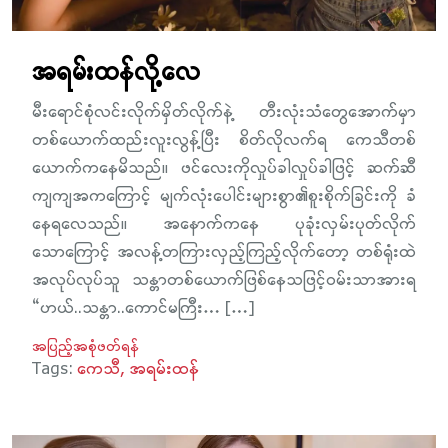
အရမ်းထန်လို့လေ
မီးရောင်စုံလင်းလိုက်မှိတ်လိုက်နဲ့ တီးလုံးသံတွေအောက်မှာ
တစ်ယောက်ထည်းလူးလွန့်ပြီး စိတ်လိုလက်ရ ကေသီတစ်
ယောက်ကနေမိသည်။ ဖင်လေးကိုလှုပ်ခါလှုပ်ခါဖြင့် ဆက်ဆီ
ကျကျအကကြောင့် မျက်လုံးပေါင်းများစွာ၏စူးစိုက်ခြင်းကို ခံ
နေရလေသည်။ အနောက်ကနေ ပုခုံးလှမ်းပုတ်လိုက်
သောကြောင့် အလန့်တကြားလှည့်ကြည့်လိုက်တော့ တစ်ရုံးထဲ
အလုပ်လုပ်သူ သန္တာတစ်ယောက်ဖြစ်နေသဖြင့်ဝမ်းသာအားရ
“ဟယ်..သန္တာ..ကောင်မကြီး… […]
အပြည့်အစုံဖတ်ရန်
Tags:
ကေသီ
အရမ်းထန်