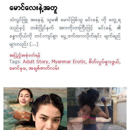
မောင်လေးနဲ့အတူ
သံလွင်ဖြူ အနေနဲ့ သူမ၏ မောင်ဖြစ်သူ မင်းခန့် ကို တွေ့ရ
သည်နှင့် တစ်ပြိုင်နက် အားကိုးတကြီးဖြင့် မင်းခန့် ၏
ခန္ဓာကိုယ်ကို တင်းကျပ်စွာ ပွေ့ဖက်ထားလိုက်ရင်း မျက်ရည်
များလည်း […]
အပြည့်အစုံဖတ်ရန်
Tags:
Adult Story
Myanmar Erotic
စိတ်လှုပ်ရှားဖွယ်
မောင်နှမ
အချစ်ဇာတ်လမ်း