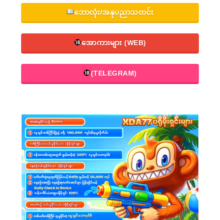
ဘောလုံး/အနုပညာသတင်း
အောကားများ (WEB)
(TELEGRAM)