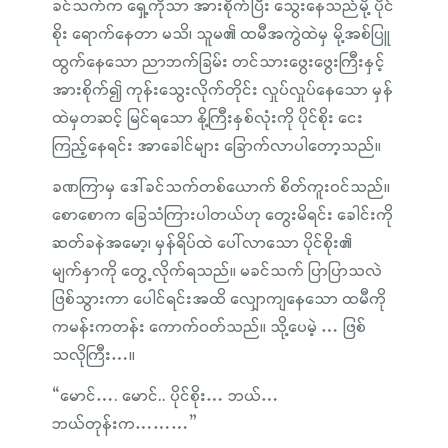
ခင်သက်က ရှေ့ကိုသာ အားစိုက်ပြီး သွေးနေသည်မို့ ပိုင်
စိုး ရောက်နေတာ မသိ၊ သူမ၏ ထမီအကွဲထဲမှ မို့အစ်ပြူ
ထွက်နေသော ညာဘက်ခြမ်း တင်သားဖွေးဖွေးကြီးနှင့်
အားစိုက်၍ ကုန်းသွေးလိုက်တိုင်း လှုပ်လှုပ်နေသော မှန်
ထဲမှတဆင့် မြင်ရသော နို့ကြီးနှစ်လုံးကို ပိုင်စိုး ငေး
ကြည့်နေရင်း အာခေါင်များ ခြောက်လာပါတော့သည်။
ခဏကြာမှ ဒေါ်ခင်သက်တစ်ယောက် စိတ်ကူးဝင်သည်။
စောစောက ခြေသံကြားပါတယ်ဟု တွေးမိရင်း ခေါင်းကို
ဆတ်ခနဲအမော့၊ မှန်ရိပ်ထဲ ပေါ်လာသော ပိုင်စိုး၏
မျက်နှာကို တွေ့လိုက်ရသည်။ မခင်သက် ပြာပြာသလဲ
ဖြစ်သွားကာ ပေါင်ရင်းအထိ လျှောကျနေသော ထမီကို
ကမန်းကတန်း ကောက်ဝတ်သည်။ သို့ပေမဲ့ … ဖြစ်
သလိုကြီး…။
“မောင်…. မောင်.. ပိုင်စိုး… ဘယ်…
ဘယ်တုန်းက………”