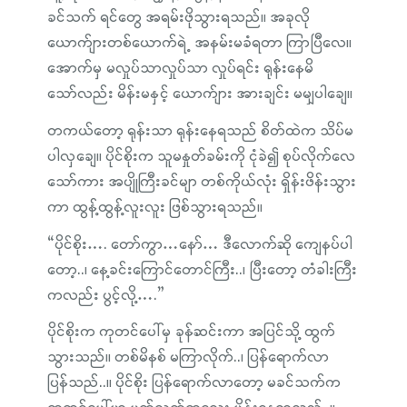
ခင်သက် ရင်တွေ အရမ်းဖိုသွားရသည်။ အခုလို
ယောက်ျားတစ်ယောက်ရဲ့ အနမ်းမခံရတာ ကြာပြီလေ။
အောက်မှ မလှုပ်သာလှုပ်သာ လှုပ်ရင်း ရုန်းနေမိ
သော်လည်း မိန်းမနှင့် ယောက်ျား အားချင်း မမျှပါချေ။
တကယ်တော့ ရုန်းသာ ရုန်းနေရသည် စိတ်ထဲက သိပ်မ
ပါလှချေ။ ပိုင်စိုးက သူမနှုတ်ခမ်းကို ငုံခဲ၍ စုပ်လိုက်လေ
သော်ကား အပျိုကြီးခင်မျာ တစ်ကိုယ်လုံး ရှိန်းဖိန်းသွား
ကာ ထွန့်ထွန့်လူးလူး ဖြစ်သွားရသည်။
“ပိုင်စိုး…. တော်ကွာ…နော်… ဒီလောက်ဆို ကျေနပ်ပါ
တော့..၊ နေ့ခင်းကြောင်တောင်ကြီး..၊ ပြီးတော့ တံခါးကြီး
ကလည်း ပွင့်လို့….”
ပိုင်စိုးက ကုတင်ပေါ်မှ ခုန်ဆင်းကာ အပြင်သို့ ထွက်
သွားသည်။ တစ်မိနစ် မကြာလိုက်..၊ ပြန်ရောက်လာ
ပြန်သည်..။ ပိုင်စိုး ပြန်ရောက်လာတော့ မခင်သက်က