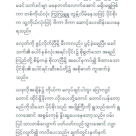
မခင်သက်ခင်မျာ မနေတတ်လောက်အောင် မရိုးမရွဖြစ်
ကာ တစ်ကိုယ်လုံး ကြွကြွရွရွ တွန့်လိမ်နေသဖြင့် ပိုင်စိုး
က သူ့ကိုယ်လုံးဖြင့် ဖိကာ ဖိကာ ဆောင့်ပေးထိန်းပေးနေ
ရသည်။
ခလုတ်ကို ဖွင့်လိုက်ပြီမို့ မီးကလည်း ပွင့်ခဲ့ချေပြီ။ မခင်
သက်၏ ပေါင်နှစ်လုံးအရင်းပိုင်း၌ စိုစွတ်သော အရည်
ကြည်တို့ စိမ့်ကနဲ စိုလာပြီမို့ အပေါ်မှကပ်၍ ဖိထားသော
ပိုင်စိုး၏ ပေါင်ရင်းဆီးစပ်တို့၌ အစိုဓာတ် ကူးစက်ခဲ့
သည်။
ယခုလိုအချိန်၌ ကိုယ်က မလုပ်ချင်ပါဘူး ပြောလျှင်
တောင် ထိုင်ရှိခိုးကာ လိုးပေးဘို့တောင် တောင်းပန်တော့
မည်ကိုသိသော ပိုင်စိုးသည် အပျိုကြီးကို ရွသည်ထက် ရွ
လာအောင် အစွမ်းကုန် နှိုးဆွပေးနေတော့သည်။ ဝမ်း
ပြင်သားတစ်လျှောက် ပတ်ပတ်လည်သွားအောင် လျှာ
ဖြင့်လျက်၍ ကလိပေးသည်။ ချက်တွင်းနက်နက်