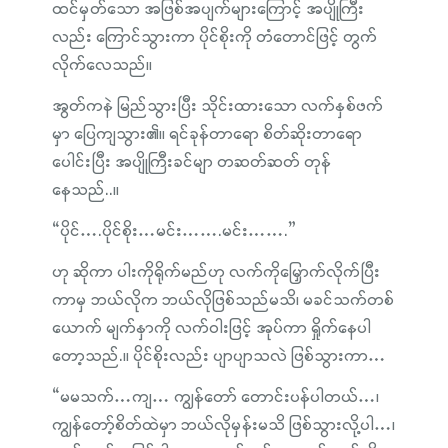
ထင်မှတ်သော အဖြစ်အပျက်များကြောင့် အပျိုကြီး
လည်း ကြောင်သွားကာ ပိုင်စိုးကို တံတောင်ဖြင့် တွက်
လိုက်လေသည်။
အွတ်ကနဲ မြည်သွားပြီး သိုင်းထားသော လက်နှစ်ဖက်
မှာ ပြေကျသွား၏။ ရင်ခုန်တာရော စိတ်ဆိုးတာရော
ပေါင်းပြီး အပျိုကြီးခင်မျာ တဆတ်ဆတ် တုန်
နေသည်..။
“ပိုင်….ပိုင်စိုး…မင်း…….မင်း…….”
ဟု ဆိုကာ ပါးကိုရိုက်မည်ဟု လက်ကိုမြှောက်လိုက်ပြီး
ကာမှ ဘယ်လိုက ဘယ်လိုဖြစ်သည်မသိ၊ မခင်သက်တစ်
ယောက် မျက်နှာကို လက်ဝါးဖြင့် အုပ်ကာ ရှိုက်နေပါ
တော့သည်.။ ပိုင်စိုးလည်း ပျာပျာသလဲ ဖြစ်သွားကာ…
“မမသက်…ကျ… ကျွန်တော် တောင်းပန်ပါတယ်…၊
ကျွန်တော့်စိတ်ထဲမှာ ဘယ်လိုမှန်းမသိ ဖြစ်သွားလို့ပါ…၊