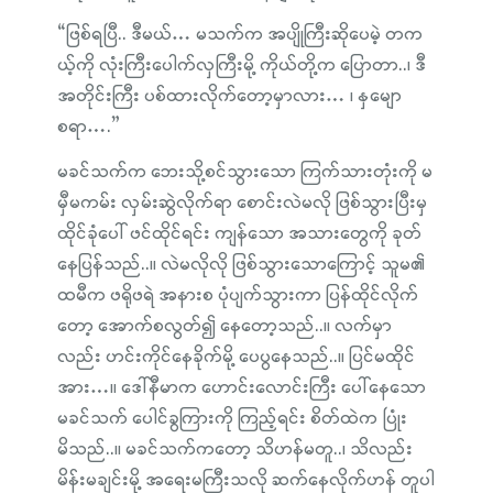
“ဖြစ်ရပြီ.. ဒီမယ်… မသက်က အပျိုကြီးဆိုပေမဲ့ တက
ယ့်ကို လုံးကြီးပေါက်လှကြီးမို့ ကိုယ်တို့က ပြောတာ..၊ ဒီ
အတိုင်းကြီး ပစ်ထားလိုက်တော့မှာလား… ၊ နှမျော
စရာ….”
မခင်သက်က ဘေးသို့စင်သွားသော ကြက်သားတုံးကို မ
မှီမကမ်း လှမ်းဆွဲလိုက်ရာ စောင်းလဲမလို ဖြစ်သွားပြီးမှ
ထိုင်ခုံပေါ် ဖင်ထိုင်ရင်း ကျန်သော အသားတွေကို ခုတ်
နေပြန်သည်..။ လဲမလိုလို ဖြစ်သွားသောကြောင့် သူမ၏
ထမီက ဖရိုဖရဲ အနားစ ပုံပျက်သွားကာ ပြန်ထိုင်လိုက်
တော့ အောက်စလွတ်၍ နေတော့သည်..။ လက်မှာ
လည်း ဟင်းကိုင်နေခိုက်မို့ ပေပွနေသည်..။ ပြင်မထိုင်
အား…။ ဒေါ်နီမာက ဟောင်းလောင်းကြီး ပေါ်နေသော
မခင်သက် ပေါင်ခွကြားကို ကြည့်ရင်း စိတ်ထဲက ပြုံး
မိသည်..။ မခင်သက်ကတော့ သိဟန်မတူ..၊ သိလည်း
မိန်းမချင်းမို့ အရေးမကြီးသလို ဆက်နေလိုက်ဟန် တူပါ