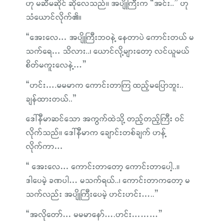
ဟု မဆီမဆိုင် ဆိုလေသည်။ အပျိုကြီးက “အင်း..” ဟု
သံယောင်လိုက်၏။
“အေးလေ… အပျိုကြီးဘဝနဲ့ နေတာပဲ ကောင်းတယ် မ
သက်ရေ… သိလား..၊ ယောင်လို့များတော့ လင်ယူမယ်
စိတ်မကူးလေနဲ့…”
“ဟင်း….မမမာက ကောင်းတာကြ ထည့်မပြောဘူး..
ချန်ထားတယ်..”
ဒေါ်နီမာဆင်သော အကွက်ထဲသို့ တည့်တည့်ကြီး ဝင်
လိုက်သည်။ ဒေါ်နီမာက ချောင်းတစ်ချက် ဟန့်
လိုက်ကာ…
“ အေးလေ… ကောင်းတာတော့ ကောင်းတာပေါ့..။
ဒါပေမဲ့ ခဏပါ… မသက်ရယ်..၊ ကောင်းတာကတော့ မ
သက်လည်း အပျိုကြီးပေမဲ့ ဟင်းဟင်း…..”
“အလိုတော်… မမမာနော်….ဟင်း………”