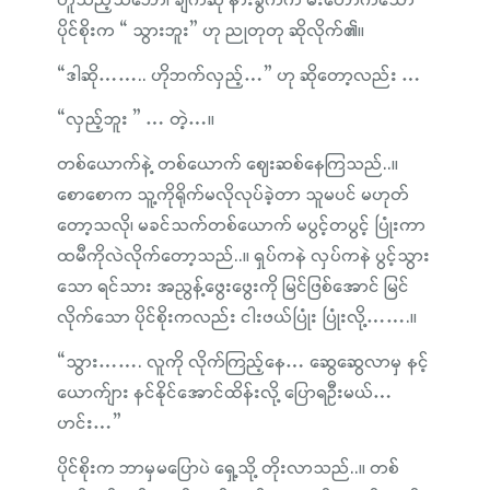
ဟူသည့်သဘော၊ ချက်ဆို နားခွက်က မီးတောက်သော
ပိုင်စိုးက “ သွားဘူး” ဟု ညုတုတု ဆိုလိုက်၏။
“ဒါဆို…….. ဟိုဘက်လှည့်…” ဟု ဆိုတော့လည်း …
“လှည့်ဘူး ” … တဲ့…။
တစ်ယောက်နဲ့ တစ်ယောက် ဈေးဆစ်နေကြသည်..။
စောစောက သူ့ကိုရိုက်မလိုလုပ်ခဲ့တာ သူမပင် မဟုတ်
တော့သလို၊ မခင်သက်တစ်ယောက် မပွင့်တပွင့် ပြုံးကာ
ထမီကိုလဲလိုက်တော့သည်..။ ရှပ်ကနဲ လှပ်ကနဲ ပွင့်သွား
သော ရင်သား အညွန့်ဖွေးဖွေးကို မြင်ဖြစ်အောင် မြင်
လိုက်သော ပိုင်စိုးကလည်း ငါးဖယ်ပြုံး ပြုံးလို့…….။
“သွား……. လူကို လိုက်ကြည့်နေ… ဆွေဆွေလာမှ နင့်
ယောက်ျား နင်နိုင်အောင်ထိန်းလို့ ပြောရဦးမယ်…
ဟင်း…”
ပိုင်စိုးက ဘာမှမပြောပဲ ရှေ့သို့ တိုးလာသည်..။ တစ်