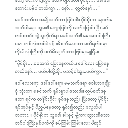
တော့ မင်းက ငါ့တူမ ယောက်ျားလေ၊ ပိုင်စိုး… ဒေါ်ဒေါ်
တောင်းပန်ပါတယ်ကွာ… နော်… လွှတ်နော်…”
မခင်သက်က အချိုသတ်ကာ ငြင်း၏။ ပိုင်စိုးက နောက်မ
ဆုတ်ပါချေ။ သူမ၏ ကျောပြင်ကို လက်ပြောင်းပြီး ခပ်
တင်းတင်း ဆွဲယူလိုက်ရာ မခင်သက်၏ ရေဆေးငါးကြီး
ပမာ တစ်လုံးတစ်ခဲနှင့် အိစက်နေသော မထိရက်စရာ
ကိုယ်လုံးကြီးကို ဖက်မိလျှက်သား ဖြစ်ရချေပြီ..။
“ပိုင်စိုး….မမသက် ပြောနေတယ်..၊ ဒေါ်လေး ပြောနေ
တယ်နော်… ဖယ်ပါလို့ဆို.. မသင့်ပါဘူး..ဖယ်ကွာ…”
ဒေါ်လေးရော၊ ဒေါ်ဒေါ်ရော၊ မမသက်ရော ဝေါဟာရမျိုး
စုံ သုံးကာ မခင်သက် ရုန်းရှာပါသေး၏။ လှုပ်ခတ်နေ
သော ရင်က တဒိုင်းဒိုင်း ခုန်နေသည်။ ပြီးတော့ ပိုင်စိုး
ရင်အုပ်နှင့် ပိညှပ်နေတော့ ရုန်း၍လည်း မလွယ်ပါ
တကား..။ ပိုင်စိုးက သူမ၏ ခါးနှင့် မို့ကားထွားအိသော
တင်ပါးကြီးနှစ်ဖက်ကို ခပ်ကြမ်းကြမ်းလေး ဖိဆုပ်