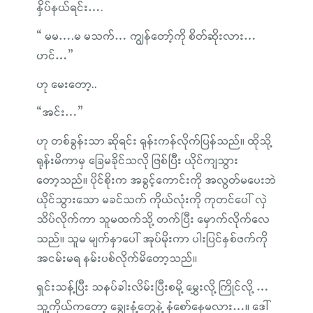
နှိပ်နယ်ရင်း….
“ မမ….မ မသက်… ကျွန်တော့်ကို စိတ်ဆိုးလား…
ဟင်…”
ဟု မေးတော့..
“အင်း…”
ဟု တစ်ခွန်းသာ ဆိုရင်း ရုန်းကန်လိုက်ပြန်သည်။ ထိုသို့
ရုန်းမိကာမှ ခြေမခိုင်သလို ဖြစ်ပြီး ယိုင်ကျသွား
တော့သည်။ ပိုင်စိုးက အခွင့်ကောင်းကို အလွတ်မပေးဘဲ
ယိုင်သွားသော မခင်သက် ကိုယ်လုံးကို ကုတင်ပေါ် လှဲ
သိပ်လိုက်ကာ သူမထက်သို့ တက်ပြီး မှောက်လိုက်လေ
သည်။ သူမ မျက်နှာပေါ် အုပ်မိုးကာ ပါးပြင်နှစ်ဖက်ကို
အငမ်းမရ နမ်းပစ်လိုက်မိတော့သည်။
ရှင်းသန့်ပြီး သနပ်ခါးလိမ်းပြီးစမို့ မွှေးလို့ ကြိုင်လို့ …
သူ့ကိုယ်ကတော့ ချွေးနံ့တွေနဲ့ နံစော်နေမလား…။ ဒေါ်