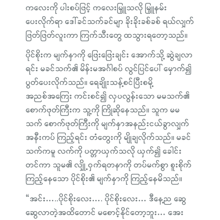
ကလေးကို ပါးစပ်ဖြင့် ကလေးမြှူသလို မြှူနမ်း
ပေးလိုက်ရာ ဒေါ်ခင်သက်ခင်မျာ ခိုးခိုးခစ်ခစ် ရယ်လျှက်
ဖြတ်ဖြတ်လူးကာ ကြက်သီးတွေ ထသွားရတော့သည်။
ပိုင်စိုးက မျက်နှာကို ဖြေးဖြေးချင်း အောက်သို့ ဆွဲချလာ
ရင်း မခင်သက်၏ မိန်းမအင်္ဂါစပ် လွင်ပြင်ပေါ် မှောက်၍
ပွတ်ပေးလိုက်သည်။ ရေချိုးသန့်စင်ပြီးစမို့
အညစ်အကြေး ကင်းစင်၍ လှပလွန်းသော မမသက်၏
စောက်ဖုတ်ကြီးက သူ့ကို ကြိုဆိုနေသည်။ သူက မမ
သက် စောက်ဖုတ်ကြီးကို မျက်နှာအနည်းငယ်ခွာလျှက်
အနီးကပ် ကြည့်ရင်း တံတွေးကို မျိုချလိုက်သည်။ မခင်
သက်ကမူ လက်ကို ပတ္တာယှက်သလို ယှက်၍ ခေါင်း
တင်ကာ သူမ၏ လျှို့ဝှက်ရတနာကို တပ်မက်စွာ စူးစိုက်
ကြည့်နေသော ပိုင်စိုး၏ မျက်နှာကို ကြည့်နေမိသည်။
“အင်း…..ပိုင်စိုးလေး…. ပိုင်စိုးလေး… ဒီနေ့ည ဆွေ
ဆွေလာတဲ့အထိတောင် မစောင့်နိုင်တော့ဘူး… အေး