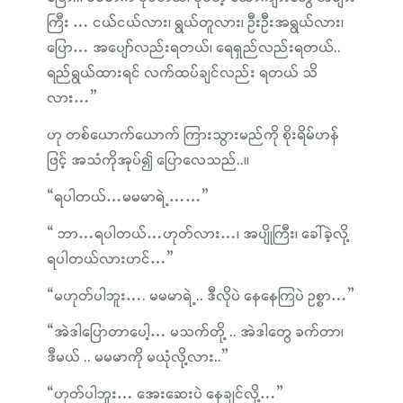
ကြီး … ငယ်ငယ်လား၊ ရွယ်တူလား၊ ဦးဦးအရွယ်လား၊
ပြော… အပျော်လည်းရတယ်၊ ရေရှည်လည်းရတယ်..
ရည်ရွယ်ထားရင် လက်ထပ်ချင်လည်း ရတယ် သိ
လား…”
ဟု တစ်ယောက်ယောက် ကြားသွားမည်ကို စိုးရိမ်ဟန်
ဖြင့် အသံကိုအုပ်၍ ပြောလေသည်..။
“ရပါတယ်…မမမာရဲ့……”
“ ဘာ…ရပါတယ်…ဟုတ်လား…၊ အပျိုကြီး၊ ခေါ်ခဲ့လို့
ရပါတယ်လားဟင်…”
“မဟုတ်ပါဘူး…. မမမာရဲ့.. ဒီလိုပဲ နေနေကြပဲ ဥစ္စာ…”
“အဲဒါပြောတာပေါ့… မသက်တို့ .. အဲဒါတွေ ခက်တာ၊
ဒီမယ် .. မမမာကို မယုံလို့လား..”
“ဟုတ်ပါဘူး… အေးဆေးပဲ နေချင်လို့…”