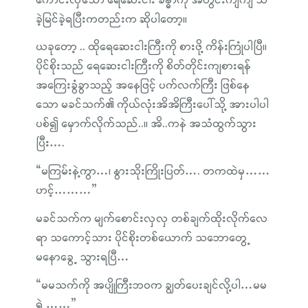
ကောင်းလှသော ရေဆေးငါး ခန္ဓာကို အတွင်းကျကျ သိ
ခဲ့မြင်ခဲ့ရပြီးကတည်းက ဆိုပါတော့။
ယခုတော့ .. ထိုရေဆေးငါးကြီးကို စားဖို့ ကိန်းကြုံပါပြီ။
ပိုင်စိုးသည် ရေဆေးငါးကြီးကို စိတ်တိုင်းကျစားရန်
အကြေးခွံခွာသည့် အနေဖြင့် ပက်လက်ကြီး ဖြစ်နေ
သော မခင်သက်၏ ကိုယ်လုံးအိအိကြီးပေါ်သို့ အားပါပါ
ပစ်၍ မှောက်လိုက်သည်..။ အိ..ကနဲ အသံထွက်သွား
ပြီး….
“မကြမ်းနဲ့ကွာ…၊ နွားသိုးကြိုးပြတ်…. တကထဲမှ……
ဟင့်………”
မခင်သက်က မျက်စောင်းလှလှ တစ်ချက်ထိုးလိုက်လေ
ရာ သကောင့်သား ပိုင်စိုးတစ်ယောက် သဘောတွေ့
မနောခွေ့ သွားရပြီ…
“မမသက်ကို အပျိုကြီးဘဝက ချွတ်ပေးချင်လို့ပါ…မမ
ရဲ့……”