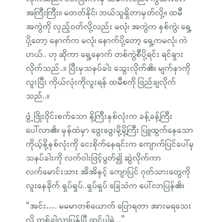
အကြီးကြီး။ မတတ်နိုင်၊ ဘယ်သူရှိတာမှတ်လို့။ ထမီ
အကွဲကို လှည့်ဝတ်လို့လည်း မလုံ၊ အကွဲက နှစ်ကွဲ၊ ရှေ့
ပို့တော့ နောက်က မလုံ၊ နောက်ပို့တော့ ရှေ့ကမလုံ၊ ကဲ
ဟယ်.. ဟု ဆိုကာ ရှေ့နောက် တစ်ကွဲစီပို့ရင်း ရင်ရှား
လိုက်သည်..။ ပြီးမှသနပ်ခါး သွေးလိုက်၏။ မျက်နှာကို
လူးပြီး ကိုယ်လုံးကိုလူးရန် ထမီစကို ဖြည်ချလိုက်
သည်..။
ဖွံ့ဖြိုးဝိုင်းစက်သော နို့ကြီးနှစ်လုံးက ခန့်ခန့်ကြီး
ပေါ်လာ၏။ မှန်ထဲမှာ ဖွေးဖွေးမို့မို့ကြီး ပြူထွက်နေသော
ကိုယ့်နို့နှစ်လုံးကို ငေးစိုက်နေရင်းက ကျောက်ပြင်ပေါ်မှ
သနပ်ခါးကို လက်ဝါးဖြင့်ပွတ်၍ ဆွဲလိုက်ကာ
လက်မောင်းသား အိအိနှင့် ကျောပြင် ဂုတ်သားတွေကို
လူးနေခိုက် ရှပ်ရှပ်..ရှပ်ရှပ် ခြေသံက ပေါ်လာပြန်၏။
“အင်း…. မမမာတစ်ယောက် ပြောရတာ အားမရသေး
လို့ တစ်ခါလာပြန်ပြီ ထင်ပါရဲ့..”