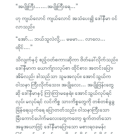
“အပျိုကြီး…….အပျိုကြီးရေ…”
ဟု ကျယ်လောင် ကျယ်လောင် အသံပေး၍ ဒေါ်နီမာ ဝင်
လာသည်။
“အော်… ဘယ်သူလဲလို့… မမမာ…. လာလေ…
ထိုင်….”
သိလျှက်နှင့် ဧည့်ဝတ်စကားဆိုကာ ဖိတ်ခေါ်လိုက်သည်။
ဒေါ်နီမာက ယောက်ျားလုပ်စာ ထိုင်စား၊ အတင်းပြော၊
အိမ်လည်၊ ဒါသည်သာ သူမအလုပ်။ အောင်သွယ်က
ဝါသနာ ကြီးလိုက်သေး။ အပျိုလေး… အပျိုဖြန်းတွေ
ဆို ဒေါ်နီမာနှင့် ကြာကြာမနေရဲ။ အောင်သွယ်လုပ်ရင်
လုပ်၊ မလုပ်ရင် လင်ကိစ္စ သားကိစ္စတွေကို တစ်တစ်ခွခွ
မြိန်ရေယှက်ရေ ပြောတတ်သည်။ ဝါသနာကြီးသော
မြီးကောင်ပေါက်မလေးတွေကတော့ ရှက်တတ်သော
အမူအယာဖြင့် ဒေါ်နီမာပြောသော မစားရဝခမန်း