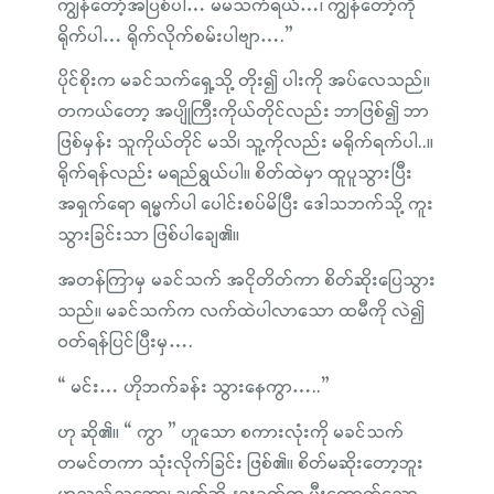
ကျွန်တော့်အပြစ်ပါ… မမသက်ရယ်…၊ ကျွန်တော့်ကို
ရိုက်ပါ… ရိုက်လိုက်စမ်းပါဗျာ….”
ပိုင်စိုးက မခင်သက်ရှေ့သို့ တိုး၍ ပါးကို အပ်လေသည်။
တကယ်တော့ အပျိုကြီးကိုယ်တိုင်လည်း ဘာဖြစ်၍ ဘာ
ဖြစ်မှန်း သူကိုယ်တိုင် မသိ၊ သူ့ကိုလည်း မရိုက်ရက်ပါ..။
ရိုက်ရန်လည်း မရည်ရွယ်ပါ။ စိတ်ထဲမှာ ထူပူသွားပြီး
အရှက်ရော ရမ္မက်ပါ ပေါင်းစပ်မိပြီး ဒေါသဘက်သို့ ကူး
သွားခြင်းသာ ဖြစ်ပါချေ၏။
အတန်ကြာမှ မခင်သက် အငိုတိတ်ကာ စိတ်ဆိုးပြေသွား
သည်။ မခင်သက်က လက်ထဲပါလာသော ထမီကို လဲ၍
ဝတ်ရန်ပြင်ပြီးမှ….
“ မင်း… ဟိုဘက်ခန်း သွားနေကွာ…..”
ဟု ဆို၏။ “ ကွာ ” ဟူသော စကားလုံးကို မခင်သက်
တမင်တကာ သုံးလိုက်ခြင်း ဖြစ်၏။ စိတ်မဆိုးတော့ဘူး