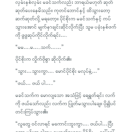
လှမ်းနှစ်လှမ်း မခင်သက်လည်း ဘာရယ်မဟုတ် ဆုတ်
ဆုတ်ပေးနေမိသည်။ ကုတင်ဘောင်နှင့် ထိသွားတော့
ဆက်ဆုတ်လို့ မရတော့။ ပိုင်စိုးက မခင်သက်နှင့် ကပ်
သွားအောင် မျက်နှာချင်းဆိုင်လိုက်ပြီး သူမ ပခုံးနှစ်ဖက်
ကို ဖွဖွဆုပ်ကိုင်လိုက်ရင်း….
“မမ….မ…..သက်……”
ပိုင်စိုးက လှိုက်ဖိုစွာ ဆိုလိုက်၏။
“သွား…သွားကွာ…. မောင်ပိုင်စိုး မလုပ်နဲ့…”
“ဖယ်… ဖယ် ပါ…..”
မခင်သက်က မောလျသော အသံဖြင့် ရေရွတ်ရင်း လက်
ကို ဖယ်သော်လည်း လက်က ပြုတ်မသွားပါချေ။ ပို၍ပင်
တင်းကြပ်သွား၏။
“လူတွေ ဝင်လာရင် မကောင်းဘူးကွာ…. ဖယ်ပါ…ပြီး