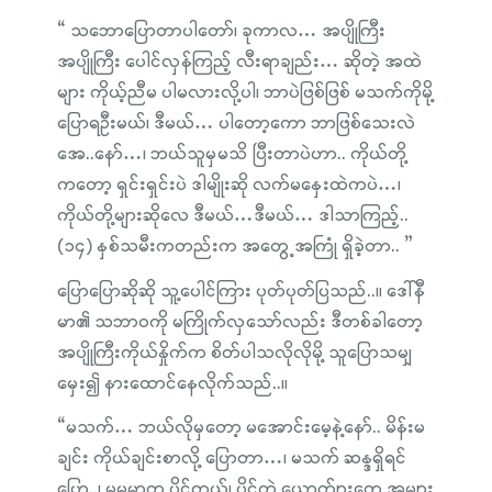
“ သဘောပြောတာပါတော်၊ ခုကာလ… အပျိုကြီး
အပျိုကြီး ပေါင်လှန်ကြည့် လီးရာချည်း… ဆိုတဲ့ အထဲ
များ ကိုယ့်ညီမ ပါမလားလို့ပါ၊ ဘာပဲဖြစ်ဖြစ် မသက်ကိုမို့
ပြောရဦးမယ်၊ ဒီမယ်… ပါတော့ကော ဘာဖြစ်သေးလဲ
အေ..နော်…၊ ဘယ်သူမှမသိ ပြီးတာပဲဟာ.. ကိုယ်တို့
ကတော့ ရှင်းရှင်းပဲ ဒါမျိုးဆို လက်မနှေးထဲကပဲ…၊
ကိုယ်တို့များဆိုလေ ဒီမယ်…ဒီမယ်… ဒါသာကြည့်..
(၁၄) နှစ်သမီးကတည်းက အတွေ့အကြုံ ရှိခဲ့တာ.. ”
ပြောပြောဆိုဆို သူ့ပေါင်ကြား ပုတ်ပုတ်ပြသည်..။ ဒေါ်နီ
မာ၏ သဘာဝကို မကြိုက်လှသော်လည်း ဒီတစ်ခါတော့
အပျိုကြီးကိုယ်နှိုက်က စိတ်ပါသလိုလိုမို့ သူပြောသမျှ
မှေး၍ နားထောင်နေလိုက်သည်..။
“မသက်… ဘယ်လိုမှတော့ မအောင်းမေ့နဲ့နော်.. မိန်းမ
ချင်း ကိုယ်ချင်းစာလို့ ပြောတာ…၊ မသက် ဆန္ဒရှိရင်
ပြော..၊ မမမာက ပိုင်တယ်၊ ပိုင်တဲ့ ယောက်ျားတွေ အများ