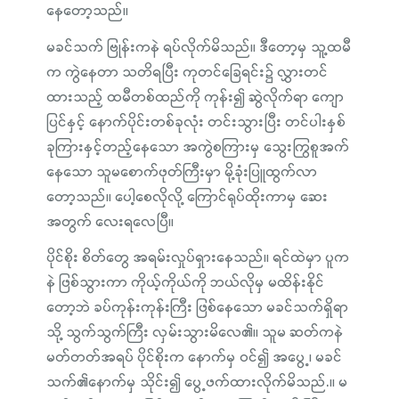
နေတော့သည်။
မခင်သက် ဗြုန်းကနဲ ရပ်လိုက်မိသည်။ ဒီတော့မှ သူ့ထမီ
က ကွဲနေတာ သတိရပြီး ကုတင်ခြေရင်း၌ လွှားတင်
ထားသည့် ထမီတစ်ထည်ကို ကုန်း၍ ဆွဲလိုက်ရာ ကျော
ပြင်နှင့် နောက်ပိုင်းတစ်ခုလုံး တင်းသွားပြီး တင်ပါးနှစ်
ခုကြားနှင့်တည့်နေသော အကွဲစကြားမှ သွေးကြွစူအက်
နေသော သူမစောက်ဖုတ်ကြီးမှာ မို့ခုံးပြူထွက်လာ
တော့သည်။ ပေါ့စေလိုလို့ ကြောင်ရုပ်ထိုးကာမှ ဆေး
အတွက် လေးရလေပြီ။
ပိုင်စိုး စိတ်တွေ အရမ်းလှုပ်ရှားနေသည်။ ရင်ထဲမှာ ပူက
နဲ ဖြစ်သွားကာ ကိုယ့်ကိုယ်ကို ဘယ်လိုမှ မထိန်းနိုင်
တော့ဘဲ ခပ်ကုန်းကုန်းကြီး ဖြစ်နေသော မခင်သက်ရှိရာ
သို့ သွက်သွက်ကြီး လှမ်းသွားမိလေ၏။ သူမ ဆတ်ကနဲ
မတ်တတ်အရပ် ပိုင်စိုးက နောက်မှ ဝင်၍ အပွေ့၊ မခင်
သက်၏နောက်မှ သိုင်း၍ ပွေ့ဖက်ထားလိုက်မိသည်.။ မ