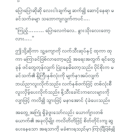
ပြောပြောဆိုဆို လေးငါးချက်မျှ ဆက်၍ ဆောင့်နေရာ မ
ခင်သက်ခမျာ သဘောကျလျှက်ကပင်….
“ကြည့်……… ပြောလေကဲလေ.. နွားသိုးလေးတော့
လား…..”
ဤသို့ဆိုကာ သူ့ကျောကို လက်သီးဆုပ်နှင့် ထုကာ ထု
ကာ မကြာခင်ဖြစ်လာတော့မည့် အရေးအတွက် ရင်တွေ
ခုန် ဖင်တွေတုန်လျှက် ပြုံးနေမိတော့သည်။ ပိုင်စိုးက မ
ခင်သက်၏ နို့ကြီးနှစ်လုံးကို မျက်နှာအပ်လျှက်
ဘယ်ညာလူးလိုက်သည်။ လက်နှစ်ဖက်ဖြင့် တစ်လုံးစီ
လူးလှိမ့်ပေးလိုက်သည်။ နို့သီးခေါင်းကလေးများကို
လျှာဖြင့် ကလိ၍ သွားဖြင့် မနာအောင် ငုံခဲပေးသည်။
အတွေ့အကြုံ ရှိခဲ့ဖူးသော်လည်း ယောက်ျားတစ်
ယောက်၏ အခုလိုမျိုး ကလိတိတိဖြင့် စိတ်တိုင်းကျ ဆွ
ပေးနေသော အရသာကို မခံစားရသည်မှာ ကြာပြီဖြစ်၍