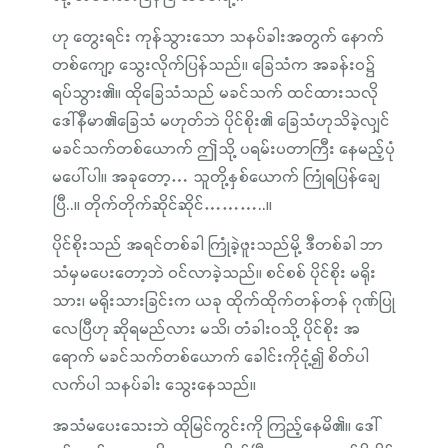
ဟု တွေးရင်း ကုန်သွားသော သနပ်ခါးအတွက် နောက်
တစ်ကျော့ သွေးလိုက်ပြန်သည်။ ခြေသံက အခန်းဝ၌
ရပ်သွား၏။ ထိုခြေသံသည် မခင်သက် ထင်ထားသလို
ဒေါ်နီမာ၏ခြေသံ မဟုတ်ဘဲ ပိုင်စိုး၏ ခြေသံဟုသိခဲ့လျှင်
မခင်သက်တစ်ယောက် ဤသို့ ပရမ်းပတာကြီး နေမည့်ပုံ
မပေါ်ပါ။ အခုတော့… သူတို့နှစ်ယောက် ကြုံရပြန်ချေ
ပြီ..။ တိုက်တိုက်ဆိုင်ဆိုင်………..။
ပိုင်စိုးသည် အရင်တစ်ခါ ကြုံခဲ့ဖူးသည်မို့ ဒီတစ်ခါ ဘာ
သံမှမပေးတော့ဘဲ ဝင်လာခဲ့သည်။ စင်စစ် ပိုင်စိုး မရိုး
သား၊ မရိုးသားခြင်းက ယခု ထိုက်ထိုက်တန်တန် ဂုဏ်ပြု
လေပြီဟု ဆိုရမည်လား မသိ၊ တံခါးဝသို့ ပိုင်စိုး အ
ရောက် မခင်သက်တစ်ယောက် ခေါင်းကိုငုံ့၍ စိတ်ပါ
လက်ပါ သနပ်ခါး သွေးနေသည်။
အသံမပေးသေးဘဲ ထိုမြင်ကွင်းကို ကြည့်နေမိ၏။ ဒေါ်