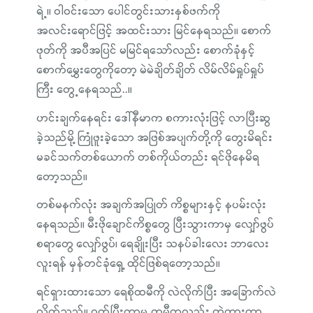
ရဲ့။ ဝါဝင်းသော ပေါင်တွင်းသားနှစ်ဖက်ကို
အလင်းရောင်ဖြင့် အထင်းသား မြင်နေရသည်။ စောက်
ဖုတ်ကို အပီအပြင် မမြင်ရသော်လည်း စောက်ခုံနှင့်
စောက်မွှေးတွေကိုတော့ မဲမဲချိတ်ချိတ် လိမ်လိမ်ရှုပ်ရှုပ်
ကြီး တွေ့နေရသည်..။
ဟင်းချက်နေရင်း ဒေါ်နီမာက စကားလုံးဖြင့် လာပြီးဆွ
ခဲ့သည်မို့ ကြုံဖူးခဲ့သော အဖြစ်အပျက်တို့ကို တွေးမိရင်း
မခင်သက်တစ်ယောက် တစ်ကိုယ်တည်း ရင်ဖိုနေမိရ
တော့သည်။
တစ်မနက်လုံး အချက်အပြုတ် ကိစ္စများနှင့် နပမ်းလုံး
နေရသည်။ မီးဖိုချောင်ကိစ္စတွေ ပြီးသွားကာမှ လျှော်ဖွပ်
စရာတွေ လျှော်ဖွပ်၊ ရေချိုးပြီး သနပ်ခါးလေး ဘာလေး
လူးရန် မှန်တင်ခုံရှေ့ ထိုင်ဖြစ်ရတော့သည်။
ရင်ရှားထားသော ရေစိုထမီကို လဲလိုက်ပြီး အခြောက်လဲ
လိုက်သည်။ ဝတ်ပြီးကာမှ ထမီကလည်း ကွဲထားတာ