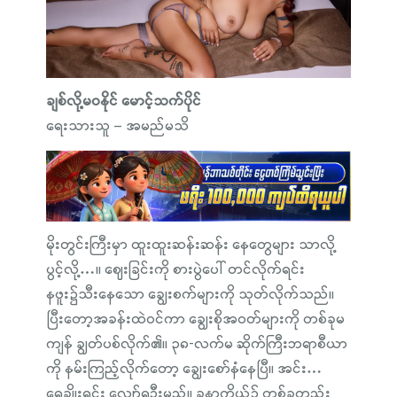
ချစ်လို့မဝနိုင် မောင့်သက်ပိုင်
ရေးသားသူ – အမည်မသိ
မိုးတွင်းကြီးမှာ ထူးထူးဆန်းဆန်း နေတွေများ သာလို့
ပွင့်လို့…။ ဈေးခြင်းကို စားပွဲပေါ် တင်လိုက်ရင်း
နဖူး၌သီးနေသော ချွေးစက်များကို သုတ်လိုက်သည်။
ပြီးတော့အခန်းထဲဝင်ကာ ချွေးစိုအဝတ်များကို တစ်ခုမ
ကျန် ချွတ်ပစ်လိုက်၏။ ၃၈-လက်မ ဆိုက်ကြီးဘရာစီယာ
ကို နမ်းကြည့်လိုက်တော့ ချွေးစော်နံနေပြီ။ အင်း…
ရေချိုးရင်း လျှော်ရဦးမည်။ ခန္ဓာကိုယ်၌ တစ်ခုတည်း