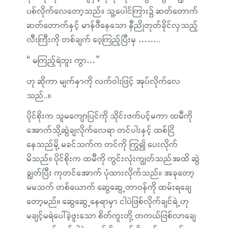
ပစ်လိုက်လေတော့သည်။ သူ့ပေါင်ကြား၌ ဆတ်တောက်
ဆတ်တောက်နှင့် မာန်ဖီနေသော နီညိုတုတ်ခိုင်လှသည့်
လီးကြီးကို တစ်ချက် ဝေ့ကြည့်ပြီးမှ ……..
“ မကြည့်ရဲဘူး ကွာ…”
ဟု ဆိုကာ မျက်နှာကို လက်ဝါးဖြင့် အုပ်လိုက်လေ
သည်..။
ပိုင်စိုးက သူမကျောပြင်ကို သိုင်းဖက်ပင့်မကာ ထမီကို
အောက်သို့ဆွဲချလိုက်လေရာ တင်ပါးနှင့် ထစ်ငြိ
နေသည်မို့ မခင်သက်က တင်ကို ကြွ၍ ပေးလိုက်
မိသည်။ ပိုင်စိုးက ထမီကို ကွင်းလုံးကျွတ်သည်အထိ ဆွဲ
ချွတ်ပြီး ကုတင်အောက် ပုံထားလိုက်သည်။ အခုတော့
မမသက် တစ်ယောက် ဆွေဆွေ့တာဝန်ကို ထမ်းရချေ
တော့မည်။ ဆွေဆွေ့နေရာမှာ ငါပဲဖြစ်လိုက်ချင်ရဲ့ဟု
မချင့်မရဲပေါ်ခဲ့ဖူးသော စိတ်ကူးတို့ တကယ်ဖြစ်လာချေ