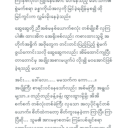
ကြီးနှစ်လုံးပါ ပြူးနေအောင် ပေါ်နေသည့် မခင်သက်၏
စွဲမက်စရာ ခန္ဓာကိုယ်အလှကို မြင်ခဲ့ရချိန်မှစ၍ ထို
မြင်ကွင်းက လွှမ်းမိုးနေခဲ့သည်။
ဆွေဆွေတို့ ညီအစ်မနှစ်ယောက်စလုံး တစ်မျိုးစီ လှကြ
ပါ၏။ ထားအိက အေရိုးဗစ်လည်း ကစားထားသူမို့ အ
ဟိုက်အရှိုက် အဖိုတွေက တင်းတင်းပြည့်ပြည့် စွဲမက်
ဖွယ်ကောင်းသလို ဆွေဆွေကလည်း အိမ်ထောင်ကျပြီး
တာတောင်မှ အချိုးအစားမပျက်ပဲ လိုး၍ မဝအောင်ဖြစ်
ခဲ့ရသည့် မယား။
အင်း…. ဒေါ်လေး….. မမသက်က ကော…..။
အပျိုကြီး စာရင်းဝင်နေသော်လည်း အစ်မကြီး အရွယ်
မျှသာ..။ တည်တည်ခန့်ခန့်၊ ထွားထွားမို့မို့၊ အိအိ
စက်စက် တစ်လုံးတစ်ခဲကြီး လှသော အလှပိုင်ရှင်တစ်
ယောက်။ စိတ်ထဲကတော့ စိတ်ကူးနေခဲ့တာ ကြာပြီ။ ကြာ
ပြီဆို… သူမ၏ အားမနာစတမ်း ကြမ်းပစ်ချင်စရာ