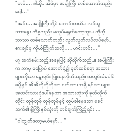
“ဟင်…. ဒါဆို.. အိမ်မှာ အပျိုကြီး တစ်ယောက်တည်း
ပေါ့…”
“အင်း…အပျိုကြီးတို့ပဲ ကောင်းတယ်..၊ လင်ယူ
သားမွေး ကိစ္စလည်း မလုပ်မရှုတ်တော့ဘူး..၊ ကိုယ့်
ဘာသာ တစ်ယောက်တည်း လွတ်လွတ်လပ်လပ်နော်..
စားချင်မှ ကိုယ်ကြိုက်သလို….. ဟင်းဟင်း…”
ဟု အကဲစမ်းသည့်အနေဖြင့် ဆိုလိုက်သည်..။ အပျိုကြီး
က ဘာမှ မပြောပဲ အောက်ငုံ့၍ ခုတ်ထစ်စရာ အသား
များကိုသာ ရွေးရင်း ပြုံးနေလိုက်သည်။ အတွင်းခံမပါပဲ
စပို့ရှပ် အိအိတိုတိုကိုသာ ဝတ်ထားသမို့ ရင်သားများ
အထင်းသားပုံပေါ်နေကာ အသားတုံးကို ခုတ်လိုက်
တိုင်း တုန်တုန် တုန်တုန်နှင့် လှုပ်ခါနေသော မခင်
သက်၏ နို့ကြီးနှစ်လုံးကို တစ်ချက်ကြည့်ရင်း …
“ဝါကျွတ်တော့မယ်နော်… ”