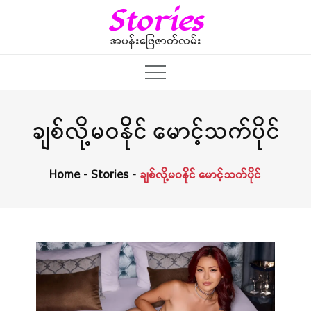
Skip
Stories
to
content
အပန်းဖြေဇာတ်လမ်း
ချစ်လို့မဝနိုင် မောင့်သက်ပိုင်
Home
Stories
ချစ်လို့မဝနိုင် မောင့်သက်ပိုင်