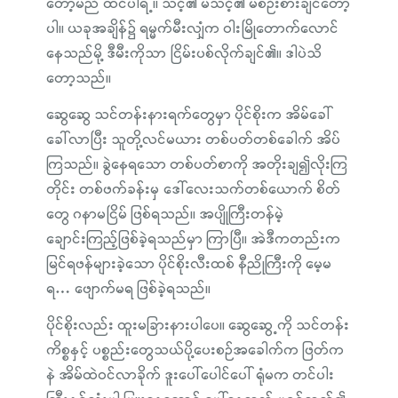
တော့မည် ထင်ပါရဲ့။ သင့်၏ မသင့်၏ မစဉ်းစားချင်တော့
ပါ။ ယခုအချိန်၌ ရမ္မက်မီးလျှံက ဝါးမြိုတောက်လောင်
နေသည်မို့ ဒီမီးကိုသာ ငြိမ်းပစ်လိုက်ချင်၏။ ဒါပဲသိ
တော့သည်။
ဆွေဆွေ သင်တန်းနားရက်တွေမှာ ပိုင်စိုးက အိမ်ခေါ်
ခေါ်လာပြီး သူတို့လင်မယား တစ်ပတ်တစ်ခေါက် အိပ်
ကြသည်။ ခွဲနေရသော တစ်ပတ်စာကို အတိုးချ၍လိုးကြ
တိုင်း တစ်ဖက်ခန်းမှ ဒေါ်လေးသက်တစ်ယောက် စိတ်
တွေ ဂနာမငြိမ် ဖြစ်ရသည်။ အပျိုကြီးတန်မဲ့
ချောင်းကြည့်ဖြစ်ခဲ့ရသည်မှာ ကြာပြီ။ အဲဒီကတည်းက
မြင်ရဖန်များခဲ့သော ပိုင်စိုးလီးထစ် နီညိုကြီးကို မေ့မ
ရ… ဖျောက်မရ ဖြစ်ခဲ့ရသည်။
ပိုင်စိုးလည်း ထူးမခြားနားပါပေ။ ဆွေဆွေ့ကို သင်တန်း
ကိစ္စနှင့် ပစ္စည်းတွေသယ်ပို့ပေးစဉ်အခေါက်က ဖြတ်က
နဲ အိမ်ထဲဝင်လာခိုက် ဒူးပေါ်ပေါင်ပေါ် ရုံမက တင်ပါး