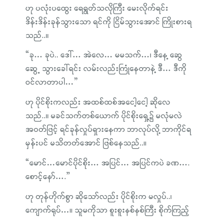
ဟု ပလုံးပထွေး ရေရွတ်သလိုကြီး မေးလိုက်ရင်း
ဒိန်းဒိန်းခုန်သွားသော ရင်ကို ငြိမ်သွားအောင် ကြိုးစားရ
သည်..။
“ခု… ခုပဲ.. ဒေါ်… အဲလေ… မမသက်…၊ ဒီနေ့ ဆွေ
ဆွေ့ သွားခေါ်ရင်း လမ်းလည်းကြုံနေတာနဲ့ ဒီ… ဒီကို
ဝင်လာတာပါ…”
ဟု ပိုင်စိုးကလည်း အထစ်ထစ်အငေါ့ငေါ့ ဆိုလေ
သည်..။ မခင်သက်တစ်ယောက် ပိုင်စိုးရှေ့၌ မလုံမလဲ
အဝတ်ဖြင့် ရင်ခုန်လှုပ်ရှားနေကာ ဘာလုပ်လို့ ဘာကိုင်ရ
မှန်းပင် မသိတတ်အောင် ဖြစ်နေသည်..။
“မောင်…မောင်ပိုင်စိုး… အပြင်… အပြင်ကပဲ ခဏ….
စောင့်နော်….”
ဟု တုန်ဟိုက်စွာ ဆိုသော်လည်း ပိုင်စိုးက မလှုပ်..၊
ကျောက်ရုပ်…။ သူမကိုသာ စူးစူးနစ်နစ်ကြီး စိုက်ကြည့်