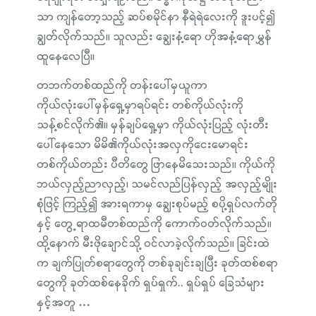
သာ ကျန်တော့သည့် ဆပ်စမိုင်နာ နီရဲရဲလေးကို ဒူးပင့်၍
ချွတ်လိုက်သည်။ သူလည်း ချွေးနံ့ရော ဟိုအနံ့ရော မွှန်
ထူနေလေပြီ။
တဘက်တစ်ထည်ကို တန်းပေါ်မှယူကာ
ကိုယ်လုံးပေါ်မှန်ရှေ့မှာရပ်ရင်း တစ်ကိုယ်လုံးကို
သန့်စင်လိုက်၏။ မှန်ချပ်ရှေ့မှာ ကိုယ်လုံးပြည့် လုံးတီး
ပေါ်နေသော မိမိ၏ကိုယ်လုံးအလှကိုငေးမောရင်း
တစ်ကိုယ်တည်း ပီတိတွေ ဖြာနေမိသေးသည်။ ကိုယ်ကို
ဘယ်လှည့်ညာလှည့်၊ သမင်လည်ပြန်လှည့် အလှည့်မျိုး
စုံဖြင့် ကြည့်၍ အားရကာမှ ချွေးစုပ်မည့် စပို့ရှပ်လက်တို
နှင့် တွေ့ရာထမီတစ်ထည်ကို ကောက်ဝတ်လိုက်သည်။
ထို့နောက် မီးဖိုချောင်သို့ ဝင်လာခဲ့လိုက်သည်။ ခြင်းထဲ
က ချက်ပြုတ်စရာတွေကို တစ်ခုချင်းချပြီး ခုတ်ထစ်စရာ
တွေကို ခုတ်ထစ်နေခိုက် ရှပ်ရှက်.. ရှပ်ရှပ် ခြေသံများ
နှင့်အတူ …