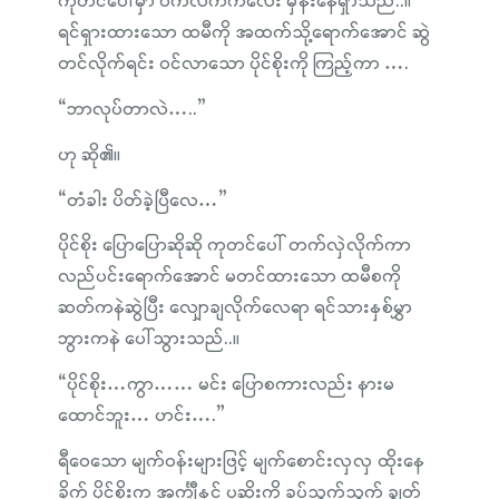
ကုတင်ပေါ်မှာ ပက်လက်ကလေး မှိန်းနေရှာသည်..။
ရင်ရှားထားသော ထမီကို အထက်သို့ရောက်အောင် ဆွဲ
တင်လိုက်ရင်း ဝင်လာသော ပိုင်စိုးကို ကြည့်ကာ ….
“ဘာလုပ်တာလဲ…..”
ဟု ဆို၏။
“တံခါး ပိတ်ခဲ့ပြီလေ…”
ပိုင်စိုး ပြောပြောဆိုဆို ကုတင်ပေါ် တက်လှဲလိုက်ကာ
လည်ပင်းရောက်အောင် မတင်ထားသော ထမီစကို
ဆတ်ကနဲဆွဲပြီး လျှောချလိုက်လေရာ ရင်သားနှစ်မွှာ
ဘွားကနဲ ပေါ်သွားသည်..။
“ပိုင်စိုး…ကွာ…… မင်း ပြောစကားလည်း နားမ
ထောင်ဘူး… ဟင်း….”
ရီဝေသော မျက်ဝန်းများဖြင့် မျက်စောင်းလှလှ ထိုးနေ
ခိုက် ပိုင်စိုးက အင်္ကျီနှင့် ပုဆိုးကို ခပ်သွက်သွက် ချွတ်