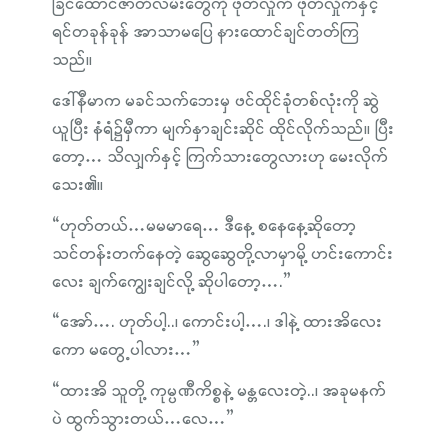
ခြင်ထောင်ဇာတ်လမ်းတွေကို ဖုတ်လှိုက် ဖုတ်လှိုက်နှင့်
ရင်တခုန်ခုန် အာသာမပြေ နားထောင်ချင်တတ်ကြ
သည်။
ဒေါ်နီမာက မခင်သက်ဘေးမှ ဖင်ထိုင်ခုံတစ်လုံးကို ဆွဲ
ယူပြီး နံရံ၌မှီကာ မျက်နှာချင်းဆိုင် ထိုင်လိုက်သည်။ ပြီး
တော့… သိလျှက်နှင့် ကြက်သားတွေလားဟု မေးလိုက်
သေး၏။
“ဟုတ်တယ်…မမမာရေ… ဒီနေ့ စနေနေ့ဆိုတော့
သင်တန်းတက်နေတဲ့ ဆွေဆွေတို့လာမှာမို့ ဟင်းကောင်း
လေး ချက်ကျွေးချင်လို့ ဆိုပါတော့….”
“အော်…. ဟုတ်ပါ့..၊ ကောင်းပါ့….၊ ဒါနဲ့ ထားအိလေး
ကော မတွေ့ပါလား…”
“ထားအိ သူတို့ ကုမ္ပဏီကိစ္စနဲ့ မန္တလေးတဲ့..၊ အခုမနက်
ပဲ ထွက်သွားတယ်…လေ…”