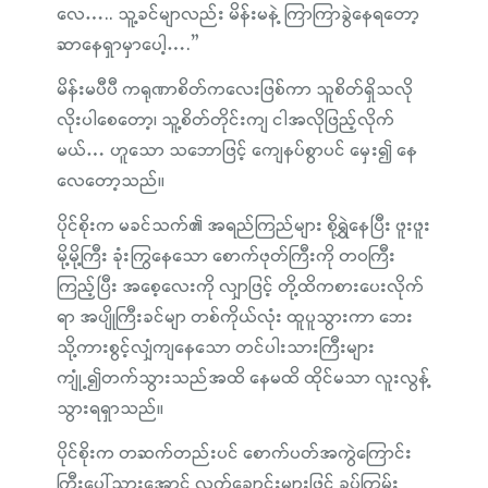
လေ….. သူ့ခင်မျာလည်း မိန်းမနဲ့ ကြာကြာခွဲနေရတော့
ဆာနေရှာမှာပေါ့….”
မိန်းမပီပီ ကရုဏာစိတ်ကလေးဖြစ်ကာ သူစိတ်ရှိသလို
လိုးပါစေတော့၊ သူ့စိတ်တိုင်းကျ ငါအလိုဖြည့်လိုက်
မယ်… ဟူသော သဘောဖြင့် ကျေနပ်စွာပင် မှေး၍ နေ
လေတော့သည်။
ပိုင်စိုးက မခင်သက်၏ အရည်ကြည်များ စိုရွှဲနေပြီး ဖူးဖူး
မို့မို့ကြီး ခုံးကြွနေသော စောက်ဖုတ်ကြီးကို တဝကြီး
ကြည့်ပြီး အစေ့လေးကို လျှာဖြင့် တို့ထိကစားပေးလိုက်
ရာ အပျိုကြီးခင်မျာ တစ်ကိုယ်လုံး ထူပူသွားကာ ဘေး
သို့ကားစွင့်လျှံကျနေသော တင်ပါးသားကြီးများ
ကျုံ့၍တက်သွားသည်အထိ နေမထိ ထိုင်မသာ လူးလွန့်
သွားရရှာသည်။
ပိုင်စိုးက တဆက်တည်းပင် စောက်ပတ်အကွဲကြောင်း
ကြီးပေါ်သွားအောင် လက်ချောင်းများဖြင့် ခပ်ကြမ်း