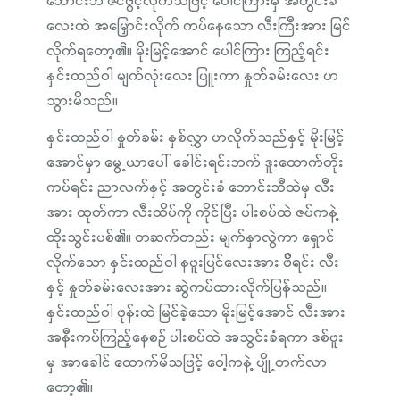
ဘောင်းဘီ ဇင်ဖွင့်လိုက်သဖြင့် ပေါင်ကြားမှ အတွင်းခံ
လေးထဲ အမြှောင်းလိုက် ကပ်နေသော လီးကြီးအား မြင်
လိုက်ရတော့၏။ မိုးမြင့်အောင် ပေါင်ကြား ကြည့်ရင်း
နှင်းထည်ဝါ မျက်လုံးလေး ပြူးကာ နှုတ်ခမ်းလေး ဟ
သွားမိသည်။
နှင်းထည်ဝါ နှုတ်ခမ်း နှစ်လွှာ ဟလိုက်သည်နှင့် မိုးမြင့်
အောင်မှာ မွေ့ယာပေါ် ခေါင်းရင်းဘက် ဒူးထောက်တိုး
ကပ်ရင်း ညာလက်နှင့် အတွင်းခံ ဘောင်းဘီထဲမှ လီး
အား ထုတ်ကာ လီးထိပ်ကို ကိုင်ပြီး ပါးစပ်ထဲ ဇပ်ကနဲ့
ထိုးသွင်းပစ်၏။ တဆက်တည်း မျက်နှာလွဲကာ ရှောင်
လိုက်သော နှင်းထည်ဝါ နဖူးပြင်လေးအား ဖ်ိရင်း လီး
နှင့် နှုတ်ခမ်းလေးအား ဆွဲကပ်ထားလိုက်ပြန်သည်။
နှင်းထည်ဝါ ဖုန်းထဲ မြင်ခဲ့သော မိုးမြင့်အောင် လီးအား
အနီးကပ်ကြည့်နေစဉ် ပါးစပ်ထဲ အသွင်းခံရကာ ဒစ်ဖူး
မှ အာခေါင် ထောက်မိသဖြင့် ဝေါ့ကနဲ့ ပျို့တက်လာ
တော့၏။