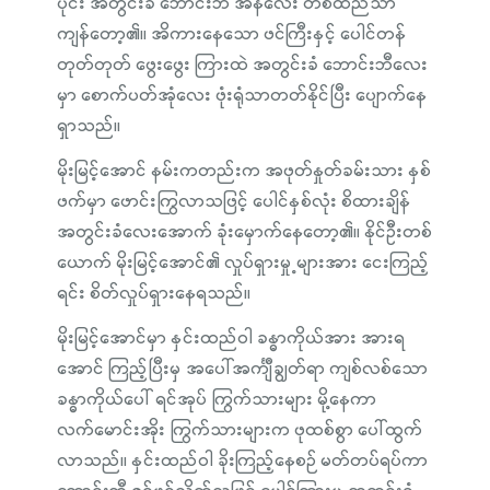
ပိုင်း အတွင်းခံ ဘောင်းဘီ အနီလေး တစ်ထည်သာ
ကျန်တော့၏။ အိကားနေသော ဖင်ကြီးနှင့် ပေါင်တန်
တုတ်တုတ် ဖွေးဖွေး ကြားထဲ အတွင်းခံ ဘောင်းဘီလေး
မှာ စောက်ပတ်အုံလေး ဖုံးရုံသာတတ်နိုင်ပြီး ပျောက်နေ
ရှာသည်။
မိုးမြင့်အောင် နမ်းကတည်းက အဖုတ်နှုတ်ခမ်းသား နှစ်
ဖက်မှာ ဖောင်းကြွလာသဖြင့် ပေါင်နှစ်လုံး စိထားချိန်
အတွင်းခံလေးအောက် ခုံးမှောက်နေတော့၏။ နိုင်ဦးတစ်
ယောက် မိုးမြင့်အောင်၏ လှုပ်ရှားမှု့များအား ငေးကြည့်
ရင်း စိတ်လှုပ်ရှားနေရသည်။
မိုးမြင့်အောင်မှာ နှင်းထည်ဝါ ခန္ဓာကိုယ်အား အားရ
အောင် ကြည့်ပြီးမှ အပေါ်အင်္ကျီချွတ်ရာ ကျစ်လစ်သော
ခန္ဓာကိုယ်ပေါ် ရင်အုပ် ကြွက်သားများ မို့နေကာ
လက်မောင်းအိုး ကြွက်သားများက ဖုထစ်စွာ ပေါ်ထွက်
လာသည်။ နှင်းထည်ဝါ ခိုးကြည့်နေစဉ် မတ်တပ်ရပ်ကာ