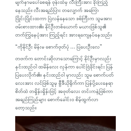
မျက်နှာမပေါ်စေရန် ဖုန်းထဲမှ လီးကြီးအား ခိုးကြည့်
နေသည်။ လီးအရည်ပြား တလျှောက် အကြော
ပြိုင်းပြိုင်းထကာ ပြဲလန်နေသော ဒစ်ကြီးက သူမအား
ဖမ်းစားထား၏။ နိုင်ဦးတစ်ယောက် မယားဖြစ်သူ၏
တက်ကြွနေပုံအား ကြည့်ရင်း အားရကျေနပ်နေသည်။
“ကိုနိုင်ဦး မိန်းမ စောက်ဖုတ်ပုံ … ပြပေးဦးလေ”
တဖက်က တောင်းဆိုလာသောကြောင့် နိုင်ဦးမှာလည်း
နှင်းထည်ဝါ ထမိန်လေး လှန်ကာ ပေါင်ဖြဲခိုင်းရင်း ပြန်
ပြပေးလိုက်၏။ နှင်းထည်ဝါ မှာလည်း သူမ စောက်ပတ်
လေးအား လင်ဖြစ်သူမှ ဗွီဒီယိုရိုက်ကာ ပြန်ပို့ပေးနေရာ
စိတ်ထဲ တရှိန်းရှိန်းဖြင့် အဖုတ်လေး တင်းကနဲ့ဖြစ်ကာ
အရည်ကြည်များ စောက်ခေါင်းဝ စိမ့်ထွက်လာ
တော့သည်။