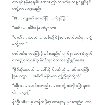
ကာ ရင်ခုန်နေရ၏။ ခဏအကြာ တဖက်မှ တချွင်ချွင်နှင့်
စာပို့လာတော့သည်။
“hi … ကျနော် ရောက်ပြီ … ကိုနိုင်ဦး”
“အင်း … အိပ်ခန်း ထဲမှာလား”
“ဟုတ် … ဘာလဲ … အစ်ကို့ မိန်းမ စောက်ပတ်ပုံ … ပို့
မလို့လား”
တစ်ဖက်မှ စာကြောင့် နှင်းထည်ဝါ မျက်နှာလေး ရဲတွတ်
လာစဉ် လင်ဖြစ်သူ နိုင်ဦးမှာ စိတ်ထဲပျော်ရွှင်နေ၏။
“ဗွီဒီယိုကောလ် … ခေါ်လိုက်မယ် ညီ … မင်းဟာကြီး
ပြပေးကွာ … အစ်ကို့ မိန်းမက ကြည့်ချင်လို့တဲ့”
“အိုးးး … မောင်ကလည်း … ဘာလို့ အဲလို ပြောရတာ
လဲ … ဟွန့်”
နိုင်ဦး viber မှ စာရိုက်ပို့ရာ ဘေးနာမှ နှင်းထည်ဝါ တစ်