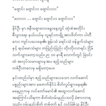
“ဖျောင်း ဖျောင်းးး ဖျောင်းးးးး”
“ဟေးးးး … ဖျောင်း ဖျောင်းးး ဖျောင်းးးး”
နိုင်ဦး မှာ ဇနီးချောလေးမွေးနေ့တွင် ထုံးစံအတိုင်း
စီးပွားရေး နယ်ပယ်မှ လူရင်းတချို့အားဖိတ်ကာ ပါတီ
လေး ကျင်းပပေးနေ၏။ ဇွန်းသံ ခရင်းသံ ဖန်ခွက်သံများ
နှင့် ရယ်မောသံများ တဖြည်းဖြည်း တိုးတိုးလာရင်း ငြိမ်
သက်သွားတော့သည်။ ည ၁၀ နာရီ လောက်တွင် ခြံဝင်း
ထဲ အလုပ်သမားများမှအပ ဧည့်သည်များ
တစ်ဦးတလေမှ မရှိတော့ပေ။
နှင်းထည်ဝါမှာ ဧည့်သည်များပေးသော လက်ဆောင်
ပစ္စည်းများအား မဖောက်နိုင်ပဲ စိတ်လှုပ်ရှားနေရ၏။
မနေ့ညကမှ လင်တော်မောင်၏ အထူးလက်ဆောင်
အကြောင်းသိရကာ စိတ်ထဲဝမ်းနည်းသလို ခံစားလာရ
သည်။ ဝမ်းနည်းစိတ် တစ်ဖက် နှင့် လင်ဖြစ်သူ နိုင်ဦး