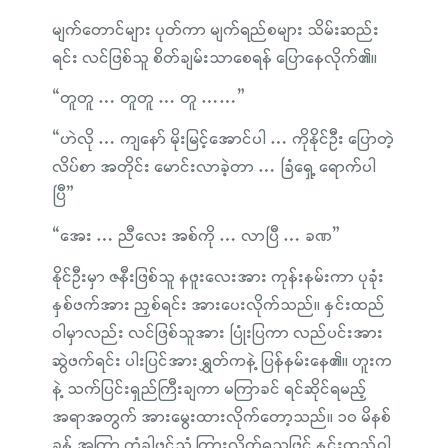
မျက်တောင်များ ပုတ်ကာ မျက်ရည်စများ သိမ်းဆည်း
ရင်း လင်ဖြစ်သူ စိတ်ချမ်းသာစေရန် ပြောနေလိုက်၏။
“တူတူ … တူတူ … တူ ……”
“ဟဲလို … ကျနော် မိုးမြင့်အောင်ပါ … ကိုနိုင်ဦး ပြောတဲ့
လိပ်စာ အတိုင်း မောင်းလာခဲ့တာ … ခြံရှေ့ ရောက်ပါ
ပြီ”
“အေး … ညီလေး အစ်ကို … လာပြီ … ခဏ”
နိုင်ဦးမှာ ဇနီးဖြစ်သူ နဖူးလေးအား ကုန်းနမ်းကာ ပုခုံး
နှစ်ဖက်အား ညှစ်ရင်း အားပေးလိုက်သည်။ နှင်းထည်
ဝါမှာလည်း လင်ဖြစ်သူအား ပြုံးပြကာ လည်ပင်းအား
ဆွဲဖက်ရင်း ပါးပြင်အား ရွှတ်ကနဲ့ ပြန်နမ်းနေ၏။ ဟူးက
နဲ့ သက်ပြင်းရှည်ကြီးချကာ မကြာခင် ရင်ဆိုင်ရမည့်
အရာအတွက် အားမွေးထားလိုက်တော့သည်။ ၁၀ မိနစ်
ခန့် အကြာ တံခါဖွင့်သံ ကြားလိုက်ရသဖြင့် နှင်းထည်ဝါ