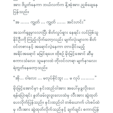
အား ဖိပွတ်နေကာ ဘယ်လက်က နို့အုံအား ညှစ်ချေနေ
ပြန်သည်။
“အ …… ကျွတ် … ကျွတ် …… အင်းဟင်း”
အသက်ရှူမှားလာပြီး စိတ်လှုပ်ရှား နေရင်း လင်ဖြစ်သူ
နိုင်ဦးကို ကြည့်လိုက်တော့လည်း မျက်လုံးများက စိတ်
ဝင်တစားနှင့် အရောင်လဲ့နေကာ တားခိုင်းမည့်
အရိပ်အရောင် မမြင်ရပေ။ ထိုစဉ် မိုးမြင့်အောင် ဆီမှ
စကားသံလေး သူမနားထဲ တိုးဝင်လာရာ မျက်နှာလေး
ရဲတွတ်နေတော့သည်။
“အို… ဝါလေး … မလုပ်နိုင်ဘူး … မ လုပ် ………”
မိုးမြင့်အောင်မှာ နှင်းထည်ဝါအား အပေါ်မှခွလိုးပေး
ရန်ပြောရင်း နှုတ်ခမ်းဖူးဖူးလေးထဲမှ လီးအား ဆွဲထုတ်
ပေးလိုက်ပြန်သည်။ နှင်းထည်ဝါ တစ်ယောက် ပါးစပ်ထဲ
မှ လီးအား ဆွဲထုတ်လိုက်သည်နှင့် ချက်ချင်း စကားပြန်