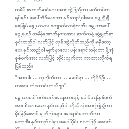
ထမိန် အထက်ဆင်လေးအား ဆွဲဖြည်ကာ မတ်တပ်ထ
ရပ်ရင်း ခုံပေါ်ထိုင်နေသော နှင်းထည်ဝါအား ပွေ့ချီ၍
ရေမြုပ် မွေ့ယာနား လျှောက်လာခဲ့သည်။ မွေ့ယာပေါ်
ပွေ့ချစဉ် ထမိန်အောက်နားစအား ဆက်ကနဲ့ ဆွဲချွတ်ရာ
နှင်းထည်ဝါ လက်ဖြင့် လှမ်းဆွဲလိုက်သည်ကို မမှီတော့
ပေ။ နှင်းထည်ဝါ မျက်နှာလေး ပန်းရောင်သန်းကာ နို့အုံ
နှစ်ဖက်အား လက်ဖြင့် သိုင်းယှက်ကာ ကာထားလိုက်ရ
ပြန်သည်။
“အားပါး … လှလိုက်တာ … မမဝါရာ … ကိုနိုင်ဦး …
တအား ကံကောင်းတယ်ဗျာ”
မွေ့ယာပေါ် ပက်လက်အနေထားနှင့် ပေါင်တန်နှစ်ဖက်
အား စိထားသော နှင်းထည်ဝါ ကိုယ်လုံးအားကြည့်ကာ
မိုးမြင့်အောင် မျက်လုံးများ အရောင်တောက်လာ
တော့၏။ နှင်းထည်ဝါမှာ အပေါ်ပိုင်း ဗလာဖြင့် အောက်