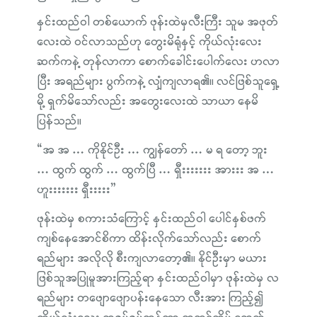
နှင်းထည်ဝါ တစ်ယောက် ဖုန်းထဲမှလီးကြီး သူမ အဖုတ်
လေးထဲ ဝင်လာသည်ဟု တွေးမိရုံနှင့် ကိုယ်လုံးလေး
ဆက်ကနဲ့ တုန်လာကာ စောက်ခေါင်းပေါက်လေး ဟလာ
ပြီး အရည်များ ပွက်ကနဲ့ လျှံကျလာရ၏။ လင်ဖြစ်သူရှေ့
မို့ ရှက်မိသော်လည်း အတွေးလေးထဲ သာယာ နေမိ
ပြန်သည်။
“အ အ … ကိုနိုင်ဦး … ကျွန်တော် … မ ရ တော့ ဘူး
… ထွက် ထွက် … ထွက်ပြီ … ရှီးးးးးးး အားးး အ …
ဟူးးးးးးး ရှီးးးးး”
ဖုန်းထဲမှ စကားသံကြောင့် နှင်းထည်ဝါ ပေါင်နှစ်ဖက်
ကျစ်နေအောင်စိကာ ထိန်းလိုက်သော်လည်း စောက်
ရည်များ အလိုလို စီးကျလာတော့၏။ နိုင်ဦးမှာ မယား
ဖြစ်သူအပြုမူအားကြည့်ရာ နှင်းထည်ဝါမှာ ဖုန်းထဲမှ လ
ရည်များ တဖျောဖျောပန်းနေသော လီးအား ကြည့်၍