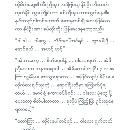
ထိုမိတ်ဆွေ၏ လီးကြီးမှာ လင်ဖြစ်သူ နိုင်ဦး လီးထက်
တုတ်ခိုင် ထွားကြိုင်းကာ ဒစ်ကြီးမှာ ကားထွက်နေ၏။
နှင်းထည်ဝါတစ်ယောက် ခံစားမှုတစ်မျိုးလေးဖြစ်လာ
ကာ နိုင်ဦးအား ခပ်တိုးတိုး ပြန်မေးနေတော့သည်။
“ဒါ ဒါ … ဒါတွေ … လိုင်းပေါ်တင်ရင် … သွားပါပြီ …
မောင်ရယ် … အဟင့် ဟင့်”
“အဲတာတော့ … စိတ်မပူပါနဲ့ … ဝါလေးရယ် … အဲဒီ
ညီလေးက သနားစရာပါ … အိမ်ထောင်ကျပြီး ၃ လ အ
ကြာ သူ့မိန်းမ ဆုံးသွားရှာတာ … အပြင်လည်း မိန်းမ မ
လိုက်စားချင်ဘူးတဲ့ … ရောဂါပိုးထိမှာ ကြောက်ပုံရ
တယ် … မောင်နဲ့ စကားစပ်မိရင်း … ဝါလေး ပုံတွေ ပို့
ပေးတော့ စိတ်ပါလာတာ … ခုလိုပဲ ကြည့်ပြီး ဂွင်းထုနေ
ရတာပေါ့”
“တော်ကြာ … လိုင်းပေါ်တင်ရင် … ဝါလေး ရှက်တယ်
… မောင်ရဲ့”