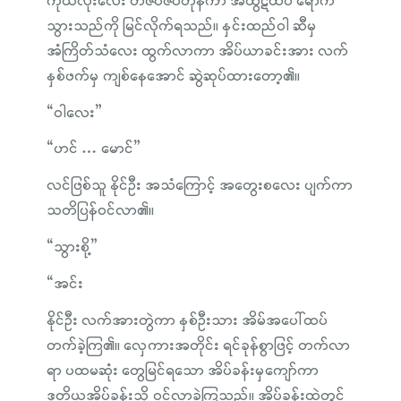
ကိုယ်လုံးလေး တဇပ်ဇပ်တုန်ကာ အထွဋ်ထိပ် ရောက်
သွားသည်ကို မြင်လိုက်ရသည်။ နှင်းထည်ဝါ ဆီမှ
အံကြိတ်သံလေး ထွက်လာကာ အိပ်ယာခင်းအား လက်
နှစ်ဖက်မှ ကျစ်နေအောင် ဆွဲဆုပ်ထားတော့၏။
“ဝါလေး”
“ဟင် … မောင်”
လင်ဖြစ်သူ နိုင်ဦး အသံကြောင့် အတွေးစလေး ပျက်ကာ
သတိပြန်ဝင်လာ၏။
“သွားစို့”
“အင်း
နိုင်ဦး လက်အားတွဲကာ နှစ်ဦးသား အိမ်အပေါ်ထပ်
တက်ခဲ့ကြ၏။ လှေကားအတိုင်း ရင်ခုန်စွာဖြင့် တက်လာ
ရာ ပထမဆုံး တွေမြင်ရသော အိပ်ခန်းမှကျော်ကာ
ဒုတိယအိပ်ခန်းသို့ ဝင်လာခဲ့ကြသည်။ အိပ်ခန်းထဲတွင်