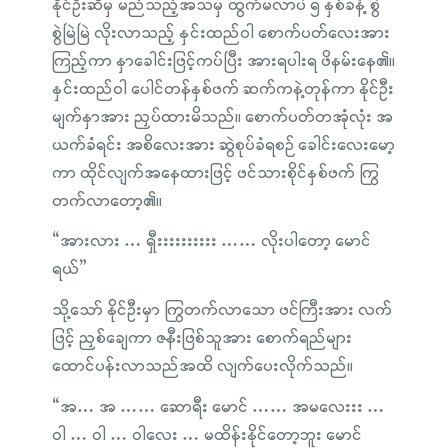
နိုင်ဦးဆီမှ မည်သည့်အသံမှ ထွက်မလာပဲ ၅ နှစ်ခန့် စွဲ
စွဲမြဲမြဲ လိုးလာသည့် နှင်းထည်ဝါ စောက်ပတ်လေးအား
ကြည့်ကာ နှာခေါင်းဖြင့်ကပ်ပြီး အားရပါးရ ဖိနမ်းနေ၏။
နှင်းထည်ဝါ ပေါင်တန်နှစ်ဖက် ဆက်ကနဲ့တုန်ကာ နိုင်ဦး
မျက်နှာအား ညှပ်ထားမိသည်။ စောက်ပတ်တအုံလုံး အ
ယက်ခံရင်း အစိလေးအား ဆွဲစုပ်ခံရစဉ် ခေါင်းလေးမော့
ကာ ထိုင်လျက်အနေထားဖြင့် ဖင်သားစိုင်နှစ်ဖက် ကြွ
တက်လာတော့၏။
“အားလား … ရှီးးးးးးးးးး …… လိုးပါတော့ မောင်
ရယ်”
သို့သော် နိုင်ဦးမှာ ကြွတက်လာသော ဖင်ကြီးအား လက်
ဖြင့် ညှစ်ချေကာ ဇနီးဖြစ်သူအား စောက်ရည်များ
ထောင်ပန်းလာသည်အထိ လျက်ပေးလိုက်သည်။
“အ… အ …… ဆောရီး မောင် …… အမလေးးး …
ဝါ … ဝါ … ဝါလေး … မထိန်းနိုင်တော့ဘူး မောင်