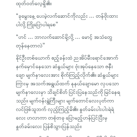
ထုတ်ဝတ်လေ့ရှိ၏။
“ခုမွေးနေ့ ပေးမဲ့လက်ဆောင်ကိုလည်း … တန်ဖိုးထား
ပါလို့ ကြိုပြောပါရစေ”
“ဟင် … ဘာလက်ဆောင်မို့လို့ … မောင့် အသံတွေ
တုန်နေတာလဲ”
နိုင်ဦးတစ်ယောက် ဧည့်ခန်းထဲ ညအိပ်မီးရောင်အောက်
နက်မှောင်နေသော ဆံနွယ်များ ဖုံးအုပ်နေသော ဇနီး
ချော မျက်နှာလေးအား စိုက်ကြည့်လိုက်၏။ ဆံနွယ်များ
ကြားမှ အသက်အရွယ်ထက် နုနယ်ချောမော လှပသော
မျက်နှာလေးမှာ သိချင်စိတ် ပြင်းပြနေသည်ကို မြင်နေရ
သည်။ မျက်ဝန်းရွဲကြီးများ မျက်တောင်လေးပုတ်ကာ
လင်ဖြစ်သူဘက် လှည့်ကြည့်မိ၏။ နှုတ်ခမ်းပါးပါးရဲရဲ
လေး ဟလာကာ တစုံတခု ပြောမည့်ဟန်ပြင်ပြီးမှ
နှုတ်ခမ်းလေး ပြန်စိသွားပြန်သည်။