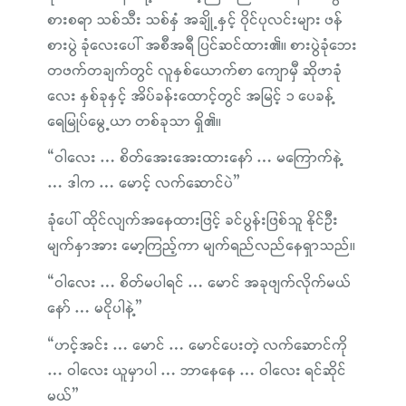
စားစရာ သစ်သီး သစ်နှံ အချို့နှင့် ဝိုင်ပုလင်းများ ဖန်
စားပွဲ ခုံလေးပေါ် အစီအရီ ပြင်ဆင်ထား၏။ စားပွဲခုံဘေး
တဖက်တချက်တွင် လူနှစ်ယောက်စာ ကျောမှီ ဆိုဖာခုံ
လေး နှစ်ခုနှင့် အိပ်ခန်းထောင့်တွင် အမြင့် ၁ ပေခန့်
ရေမြုပ်မွေ့ယာ တစ်ခုသာ ရှိ၏။
“ဝါလေး … စိတ်အေးအေးထားနော် … မကြောက်နဲ့
… ဒါက … မောင့် လက်ဆောင်ပဲ”
ခုံပေါ် ထိုင်လျက်အနေထားဖြင့် ခင်ပွန်းဖြစ်သူ နိုင်ဦး
မျက်နှာအား မော့ကြည့်ကာ မျက်ရည်လည်နေရှာသည်။
“ဝါလေး … စိတ်မပါရင် … မောင် အခုဖျက်လိုက်မယ်
နော် … မငိုပါနဲ့”
“ဟင့်အင်း … မောင် … မောင်ပေးတဲ့ လက်ဆောင်ကို
… ဝါလေး ယူမှာပါ … ဘာနေနေ … ဝါလေး ရင်ဆိုင်
မယ်”