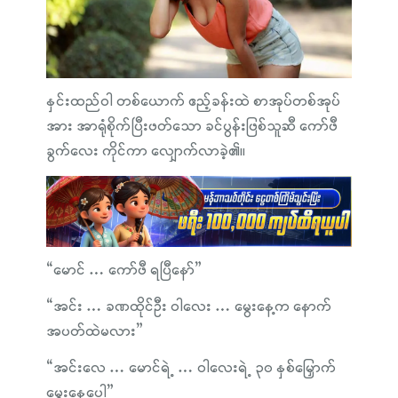
နှင်းထည်ဝါ တစ်ယောက် ဧည့်ခန်းထဲ စာအုပ်တစ်အုပ်
အား အာရုံစိုက်ပြီးဖတ်သော ခင်ပွန်းဖြစ်သူဆီ ကော်ဖီ
ခွက်လေး ကိုင်ကာ လျှောက်လာခဲ့၏။
“မောင် … ကော်ဖီ ရပြီနော်”
“အင်း … ခဏထိုင်ဦး ဝါလေး … မွေးနေ့က နောက်
အပတ်ထဲမလား”
“အင်းလေ … မောင်ရဲ့ … ဝါလေးရဲ့ ၃၀ နှစ်မြှောက်
မွေးနေ့ပေါ့”