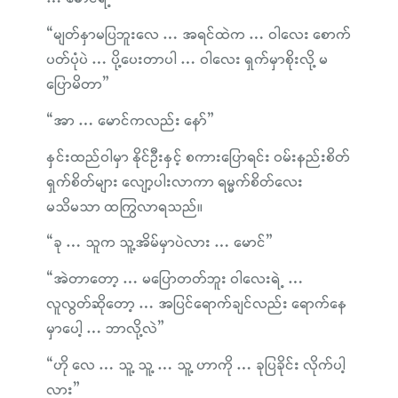
“မျတ်နှာမပြဘူးလေ … အရင်ထဲက … ဝါလေး စောက်
ပတ်ပုံပဲ … ပို့ပေးတာပါ … ဝါလေး ရှက်မှာစိုးလို့ မ
ပြောမိတာ”
“အာ … မောင်ကလည်း နော်”
နှင်းထည်ဝါမှာ နိုင်ဦးနှင့် စကားပြောရင်း ဝမ်းနည်းစိတ်
ရှက်စိတ်များ လျော့ပါးလာကာ ရမ္မက်စိတ်လေး
မသိမသာ ထကြွလာရသည်။
“ခု … သူက သူ့အိမ်မှာပဲလား … မောင်”
“အဲတာတော့ … မပြောတတ်ဘူး ဝါလေးရဲ့ …
လူလွတ်ဆိုတော့ … အပြင်ရောက်ချင်လည်း ရောက်နေ
မှာပေါ့ … ဘာလို့လဲ”
“ဟို လေ … သူ့ သူ့ … သူ့ ဟာကို … ခုပြခိုင်း လိုက်ပါ့
လား”