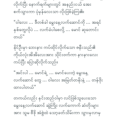
လိုက်ပြီး နောက်ရက်များတွင် အနည်းငယ် အေး
စက်သွားကာ ပုံမှန်လေးသာ လိုးဖြစ်ခဲ့ကြ၏။
“ဝါလေး … ဒီတစ်ခါ မွေးနေ့လက်ဆောင်ကို … အရင်
နှစ်တွေလိုပဲ … လက်ခံပါစေလို့ … မောင် ဆုတောင်း
တယ်”
နိုင်ဦးမှာ ဘေးနား ကပ်ထိုင်လိုက်သော ဇနီးသည်၏
ကိုယ်လုံးအိအိလေးအား သိုင်းဖက်ကာ နားနားလေး
ကပ်ပြီး ပြောဆိုလိုက်သည်။
“အင်းပါ … မောင်ရဲ့ … မောင်ပေးတဲ့ မွေးနေ့
လက်ဆောင် တွေ … ဝါလေး အမြတ်တနိုးနဲ့ … တန်ဖိုး
ထားပါတယ်”
တကယ်လည်း နှင်းထည်ဝါမှာ လင်ဖြစ်သူပေးသော
မွေးနေ့လက်ဆောင် ဆွဲကြိုး လက်ကောက် ဆံတိုးများ
အား သူမ ဗီဒို အံဇွဲထဲ သော့ခတ်သိမ်းကာ သွားမှလာမှ