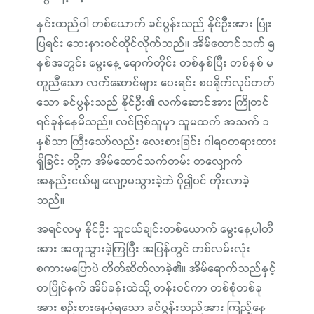
နှင်းထည်ဝါ တစ်ယောက် ခင်ပွန်းသည် နိုင်ဦးအား ပြုံး
ပြရင်း ဘေးနားဝင်ထိုင်လိုက်သည်။ အိမ်ထောင်သက် ၅
နှစ်အတွင်း မွေးနေ့ ရောက်တိုင်း တစ်နှစ်ပြီး တစ်နှစ် မ
တူညီသော လက်ဆောင်များ ပေးရင်း စပရိုက်လုပ်တတ်
သော ခင်ပွန်းသည် နိုင်ဦး၏ လက်ဆောင်အား ကြိုတင်
ရင်ခုန်နေမိသည်။ လင်ဖြစ်သူမှာ သူမထက် အသက် ၁
နှစ်သာ ကြီးသော်လည်း လေးစားခြင်း ဂါရဝတရားထား
ရှိခြင်း တို့က အိမ်ထောင်သက်တမ်း တလျှောက်
အနည်းငယ်မျှ လျော့မသွားခဲ့ဘဲ ပို၍ပင် တိုးလာခဲ့
သည်။
အရင်လမှ နိုင်ဦး သူငယ်ချင်းတစ်ယောက် မွေးနေ့ပါတီ
အား အတူသွားခဲ့ကြပြီး အပြန်တွင် တစ်လမ်းလုံး
စကားမပြောပဲ တိတ်ဆိတ်လာခဲ့၏။ အိမ်ရောက်သည်နှင့်
တပြိုင်နက် အိပ်ခန်းထဲသို့ တန်းဝင်ကာ တစ်စုံတစ်ခု
အား စဉ်းစားနေပုံရသော ခင်ပွန်းသည်အား ကြည့်နေ