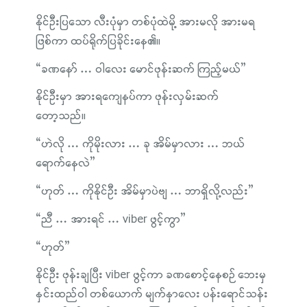
နိုင်ဦးပြသော လီးပုံမှာ တစ်ပုံထဲမို့ အားမလို အားမရ
ဖြစ်ကာ ထပ်ရိုက်ပြခိုင်းနေ၏။
“ခဏနော် … ဝါလေး မောင်ဖုန်းဆက် ကြည့်မယ်”
နိုင်ဦးမှာ အားရကျေနပ်ကာ ဖုန်းလှမ်းဆက်
တော့သည်။
“ဟဲလို … ကိုမိုးလား … ခု အိမ်မှာလား … ဘယ်
ရောက်နေလဲ”
“ဟုတ် … ကိုနိုင်ဦး အိမ်မှာပဲဗျ … ဘာရှိလို့လည်း”
“ညီ … အားရင် … viber ဖွင့်ကွာ”
“ဟုတ်”
နိုင်ဦး ဖုန်းချပြီး viber ဖွင့်ကာ ခဏစောင့်နေစဉ် ဘေးမှ
နှင်းထည်ဝါ တစ်ယောက် မျက်နှာလေး ပန်းရောင်သန်း