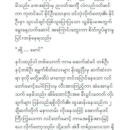
မိသည်။ ခဏအကြာမှ ညဝတ်အင်္ကျီ လဲလည်ဝတ်ဆင်
ကာ ကုတင်ပေါ် နိုင်ဦးဘေးနား ဝင်လှဲလိုက်တော့၏။ နိုင်
ဦးမှာ သူငယ်ချင်းဖြစ်သူပြောပြသော သူ့မိန်းမအတွက်
မွေးနေ့လက်ဆောင် အကြောင်းတွေးကာ စိတ်လှုပ်ရှားမှု
ပြင်းထန်နေရသည်။
“အို့ … မောင်”
နှင်းထည်ဝါ တစ်ယောက် ကာမ မဆက်ဆံခင် တစ်ဦး
နှင့်တစ်ဦး ရမ္မက်စိတ်လေးများ နိုးဆွပြီးမှ ဆက်ဆံလာ
ရာ ခုလို မတို့မထိပဲ မာကျော တင်းပြောင်နေသော လင်
တော်မောင့်ပေါင်ကြားမှ လီးအားကြည့်ကာ အံအောမှင်
သက် နေမိသည်။ အိမ်ထောင်ဦးအစ မီးပွင်းမတတ် လိုး
ချက်များ ပြန်လည်ရရှိလိုက်၏။ ထူးဆန်းနေသည်က ၂
ချီဆက်တိုက် မနားတမ်း လိုးနေသဖြင့် အောက်မှဖင်
ကြီးကြွပေးကာ လင်တော်မောင့် ကာမအရှိန်အားမြင့်
ပေး လိုက်တော့သည်။ သို့သော် အဲဒီ တစ်ညလေးသာ ရှိ