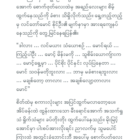
အောက် စောက်ဖုတ်လေးထဲမှ အရည်လေးများ စိမ့်
ထွက်နေသည်ကို ခံစား သိရှိလိုက်သည်။ ရှေ့တည့်တည့်
မှ လင်တော်မောင် နိုင်ဦး၏ မျက်နှာမှာ အားရကျေနပ်
နေသည်ကို တွေ့မြင်နေရပြန်၏။
“ဒါလား … လင်မယား သံယောစဉ် … မောင်ရယ် …
ကြည့်ပါဦး … မောင့် မိန်းမကို … သူစိမ်းယောကျ်ားက
… မောင့်ရှေ့မှာ … ပိုင်စိုး ပိုင်နှင်း လုပ်ပြနေတာ …
မောင် သဝန်မတိုဘူးလား … ဘာမှ မခံစားရဘူးလား
… မချစ်တော့ တာလား … အချစ်လျော့တာလား
မောင်”
စိတ်ထဲမှ စကားလုံးများ အပြင်ထွက်မလာတော့ပေ။
အိပ်ခန်းထဲ ထွန်းထားသော မီးရောင်အောက် အသက်ရှု
သံ ရှိုက်သံများ ခပ်တိုးတိုး ထွက်ပေါ်နေသည်။ မိုးမြင့်
အောင်မှာ ပါးစပ်အားလိုးရင်း ညာလက်မှ သူမပေါင်
ကြားထဲ အတွင်းခံဘောင်းဘီ အပေါ်မှ စောက်ပတ်လေး