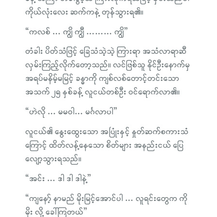
ကိုယ်လုံးလေး ဆက်ကနဲ့ တုန်သွားရ၏။
“ကလစ် … ကျွိ ကျွီ ……… ကျွိ”
တံခါး ပိတ်သံဖြင့် ခြေသံသဲ့သဲ့ ကြားရာ အသံလာရာဆီ
လှမ်းကြည့်လိုက်တော့သည်။ လင်ဖြစ်သူ နိုင်ဦးနောက်မှ
အရပ်မနိမ့်မမြင့် ခန္ဓာကို ကျစ်လစ်တောင့်တင်းသော
အသက် ၂၅ နှစ်ခန့် လူငယ်တစ်ဦး ဝင်ရောက်လာ၏။
“ဟဲလို … မမဝါ… မင်္ဂလာပါ”
လူငယ်၏ နွေးထွေးသော အပြုံးနှင့် နှုတ်ဆက်စကားသံ
ကြောင့် ထိတ်လန့်နေသော စိတ်များ အနည်းငယ် ပြေ
လျော့သွားရသည်။
“အင်း … ဒါ ဒါ ဒါနဲ့”
“ကျနော့် နာမည် မိုးမြင့်အောင်ပါ … လူရင်းတွေက ကို
မိုး လို့ ခေါ်ကြတယ်”