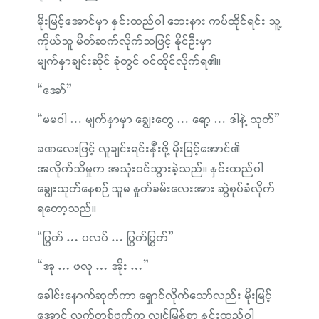
မိုးမြင့်အောင်မှာ နှင်းထည်ဝါ ဘေးနား ကပ်ထိုင်ရင်း သူ့
ကိုယ်သူ မိတ်ဆက်လိုက်သဖြင့် နိုင်ဦးမှာ
မျက်နှာချင်းဆိုင် ခုံတွင် ဝင်ထိုင်လိုက်ရ၏။
“အော်”
“မမဝါ … မျက်နှာမှာ ချွေးတွေ … ရော့ … ဒါနဲ့ သုတ်”
ခဏလေးဖြင့် လူချင်းရင်းနှီးဖို့ မိုးမြင့်အောင်၏
အလိုက်သိမှုက အသုံးဝင်သွားခဲ့သည်။ နှင်းထည်ဝါ
ချွေးသုတ်နေစဉ် သူမ နှုတ်ခမ်းလေးအား ဆွဲစုပ်ခံလိုက်
ရတော့သည်။
“ပြွတ် … ပလပ် … ပြွတ်ပြွတ်”
“အု … ဖလု … အိုး …”
ခေါင်းနောက်ဆုတ်ကာ ရှောင်လိုက်သော်လည်း မိုးမြင့်
အောင် လက်တစ်ဖက်က လျင်မြန်စွာ နှင်းထည်ဝါ