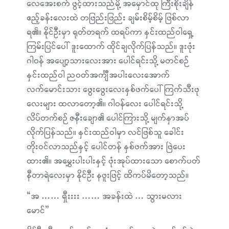
လေအေးစက် ဖွင့်ထားသည်မို့ အမှောင်ထု ကြီးစိုးချိန်
ဧည့်ခန်းလေးထဲ တဖြည်းဖြည်း ချမ်းစိမ့်စိမ့် ဖြစ်လာ
ရ၏။ နိုင်ဦးမှာ ရုတ်တရက် ထရပ်ကာ နှင်းထည်ဝါရှေ့
ကြမ်းပြင်ပေါ် ဒူးထောက် ထိုင်ချလိုက်ပြန်သည်။ ဒူးဖုံး
ဂါဝန် အပျော့သားလေးအား ပေါင်ရင်းသို့ မတင်စဉ်
နှင်းထည်ဝါ ညဝတ်အင်္ကျီအပါးလေးအောက်
လက်မောင်းသား ဖွေးဖွေးလေးနှစ်ဖက်ပေါ် ကြက်သီးဖု
လေးများ ထလာတော့၏။ ဂါဝန်လေး ပေါင်ရင်းသို့
လိပ်တက်စဉ် ဇနီးချော၏ ပေါင်ကြားသို့ မျက်နှာအပ်
လိုက်ပြန်သည်။ နှင်းထည်ဝါမှာ လင်ဖြစ်သူ ခေါင်း
တိုးဝင်လာသည်နှင့် ပေါင်တန် နှစ်ဖက်အား ဖြဲပေး
ထား၏။ အမွှေးပါးပါးနှင့် ဖုံးအုပ်ထားသော စောက်ပတ်
နီတာရဲလေးမှာ နိုင်ဦး နဖူးဖြင့် ထိကပ်မိတော့သည်။
“အ …… ရှီးးးး …… အခန်းထဲ … သွားမလား
မောင်”