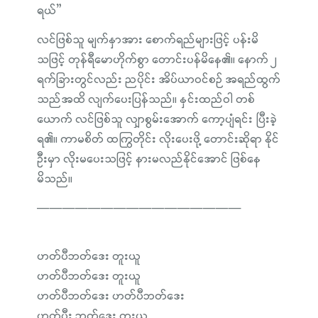
ရယ်”
လင်ဖြစ်သူ မျက်နှာအား စောက်ရည်များဖြင့် ပန်းမိ
သဖြင့် တုန်ရီမောဟိုက်စွာ တောင်းပန်မိနေ၏။ နောက် ၂
ရက်ခြားတွင်လည်း ညပိုင်း အိပ်ယာဝင်စဉ် အရည်ထွက်
သည်အထိ လျက်ပေးပြန်သည်။ နှင်းထည်ဝါ တစ်
ယောက် လင်ဖြစ်သူ လျှာစွမ်းအောက် ကော့ပျံရင်း ပြီးခဲ့
ရ၏။ ကာမစိတ် ထကြွတိုင်း လိုးပေးဖို့ တောင်းဆိုရာ နိုင်
ဦးမှာ လိုးမပေးသဖြင့် နားမလည်နိုင်အောင် ဖြစ်နေ
မိသည်။
————————————————
ဟတ်ပီဘတ်ဒေး တူးယူ
ဟတ်ပီဘတ်ဒေး တူးယူ
ဟတ်ပီဘတ်ဒေး ဟတ်ပီဘတ်ဒေး
ဟတ်ပီး ဘတ်ဒေး တူးယူ