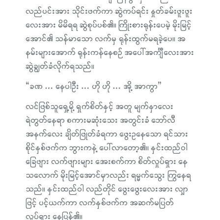
လည်ပင်းအား သိုင်းဖက်ကာ ဆွဲကပ်ရင်း နှုတ်ခမ်းဖူးဖူး
လေးအား မိမိရရ ဆွဲစုပ်ပစ်၏။ ကြိုးစားရုန်းပေမဲ့ မိုးမြင့်
အောင်၏ သန်မာသော လက်မှ ရုန်းထွက်မရခဲ့ပေ။ အ
နမ်းများအောက် ရုန်းကန်နေစဉ် အပေါ်အင်္ကျီလေးအား
ဆွဲချွတ်ခံလိုက်ရသည်။
“ခဏ … နေပါဦး … ဟို ဟို … အို့ အာကွာ”
လင်ဖြစ်သူရှေ့မို့ ရှက်စိတ်နှင့် အတူ မျက်နှာလေး
ရဲတွတ်နေရာ စကားမဆုံးသေး အတွင်းခံ ဘော်လီ
အနက်လေး ချိတ်ဖြုတ်ခံရကာ ဖွေးဥနေသော ရင်သား
စိုင်နှစ်ဖက်က ဘွားကနဲ့ ပေါ်လာတော့၏။ နှင်းထည်ဝါ
ခြေဖျား လက်ဖျားများ အေးစက်ကာ စိတ်လှုပ်ရှား နေ
သလောက် မိုးမြင့်အောင်မှာလည်း ရမ္မက်သွေး ကြွနေရ
သည်။ နှင်းထည်ဝါ လည်တိုင် ဖွေးဖွေးလေးအား လျှာ
ဖြင့် ပင့်ယက်ကာ လက်နှစ်ဖက်က အဆက်မပြတ်
လှုပ်ရှား နေပြန်၏။