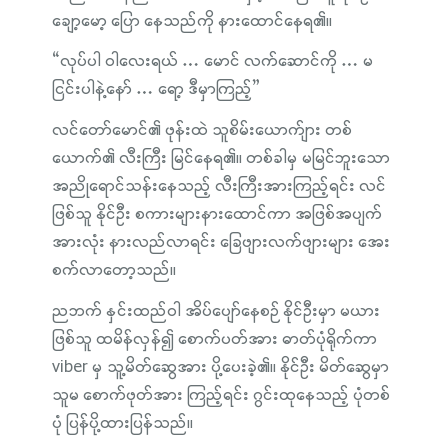
ချော့မော့ ပြော နေသည်ကို နားထောင်နေရ၏။
“လုပ်ပါ ဝါလေးရယ် … မောင် လက်ဆောင်ကို … မ
ငြင်းပါနဲ့နော် … ရော့ ဒီမှာကြည့်”
လင်တော်မောင်၏ ဖုန်းထဲ သူစိမ်းယောက်ျား တစ်
ယောက်၏ လီးကြီး မြင်နေရ၏။ တစ်ခါမှ မမြင်ဘူးသော
အညိုရောင်သန်းနေသည့် လီးကြီးအားကြည့်ရင်း လင်
ဖြစ်သူ နိုင်ဦး စကားများနားထောင်ကာ အဖြစ်အပျက်
အားလုံး နားလည်လာရင်း ခြေဖျားလက်ဖျားများ အေး
စက်လာတော့သည်။
ညဘက် နှင်းထည်ဝါ အိပ်ပျော်နေစဉ် နိုင်ဦးမှာ မယား
ဖြစ်သူ ထမိန်လှန်၍ စောက်ပတ်အား ဓာတ်ပုံရိုက်ကာ
viber မှ သူ့မိတ်ဆွေအား ပို့ပေးခဲ့၏။ နိုင်ဦး မိတ်ဆွေမှာ
သူမ စောက်ဖုတ်အား ကြည့်ရင်း ဂွင်းထုနေသည့် ပုံတစ်
ပုံ ပြန်ပို့ထားပြန်သည်။