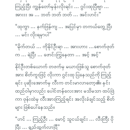
ကြည့်ပြီး ကျွန်တော်မှန်းလိုးရင်း … ဂွင်းထုပြီဗျာ …
အားးး အ … ဘတ် ဘတ် ဘတ် … အင်းဟင်း”
“ထုကွာ … နက်ဖြန်ကျ … အပြင်မှာ တကယ်တွေ့ပြီး
… မင်း လိုးရမှာပါ”
“မိုက်တယ် … ကိုနိုင်ဦးရာ … အားဟား …စောက်ဖုတ်
က … ရဲပြီး … ဖောင်းကြွနေတာ … အင့် အင့်”
နိုင်ဦးတစ်ယောက် တဖက်မှ မယားဖြစ်သူ စောက်ဖုတ်
အား စိတ်ကူးဖြင့် လိုးကာ ဂွင်းထု ပြနေသည်ကို ကြည့်
ရင်း ပုဆိုးအောက်မှ လီးက တင်းမာလာတော့၏။ နှင်း
ထည်ဝါမှာလည်း ပေါင်တန်လေးအား မသိမသာ ထပ်ဖြဲ
ကာ ဖုန်းထဲမှ လီးအားကြည့်ရင်း အလိုးခံချင်သည့် စိတ်
များ ဖြစ်ပေါ်နေသည်။
“ဟင် … ကြည့်ဦး … မောင့် သူငယ်ချင်း … လီးကြီး ပို
ပြီး … ရှည်ထွက်လာပြီ”