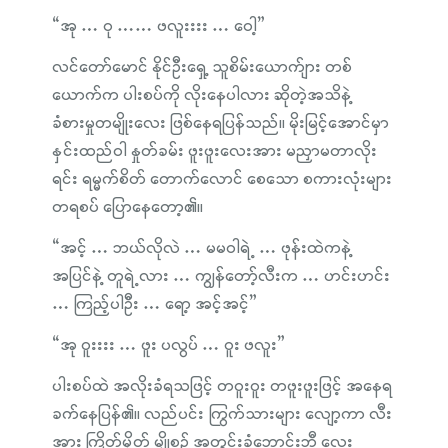
“အု … ဝု …… ဖလူးးးး … ဝေါ့”
လင်တော်မောင် နိုင်ဦးရှေ့ သူစိမ်းယောက်ျား တစ်
ယောက်က ပါးစပ်ကို လိုးနေပါလား ဆိုတဲ့အသိနဲ့
ခံစားမှုတမျိုးလေး ဖြစ်နေရပြန်သည်။ မိုးမြင့်အောင်မှာ
နှင်းထည်ဝါ နှုတ်ခမ်း ဖူးဖူးလေးအား မညှာမတာလိုး
ရင်း ရမ္မက်စိတ် တောက်လောင် စေသော စကားလုံးများ
တရစပ် ပြောနေတော့၏။
“အင့် … ဘယ်လိုလဲ … မမဝါရဲ့ … ဖုန်းထဲကနဲ့
အပြင်နဲ့ တူရဲ့လား … ကျွန်တော့်လီးက … ဟင်းဟင်း
… ကြည့်ပါဦး … ရော့ အင့်အင့်”
“အု ဝူးးးး … ဖူး ပလွပ် … ဝူး ဖလူး”
ပါးစပ်ထဲ အလိုးခံရသဖြင့် တဝူးဝူး တဖူးဖူးဖြင့် အနေရ
ခက်နေပြန်၏။ လည်ပင်း ကြွက်သားများ လျော့ကာ လီး
အား ကြိတ်မှိတ် မျိုစဉ် အတွင်းခံဘောင်းဘီ လေး