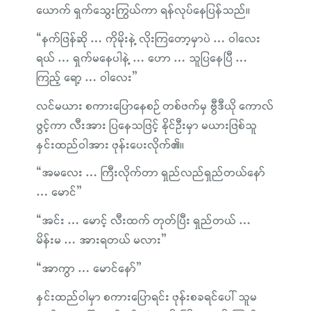
ယောက် ရှက်သွေးကြွယ်ကာ ရန်လုပ်နေပြန်သည်။
“နက်ဖြန်ဆို … ကိုမိုးနဲ့ လိုးကြတော့မှာပဲ … ဝါလေး
ရယ် … ရှက်မနေပါနဲ့ … ဟော … သူပြနေပြီ …
ကြည့် ရော့ … ဝါလေး”
လင်မယား စကားပြောနေစဉ် တစ်ဖက်မှ ဗွီဒီယို ကောလ်
ဖွင့်ကာ လီးအား ပြနေသဖြင့် နိုင်ဦးမှာ မယားဖြစ်သူ
နှင်းထည်ဝါအား ဖုန်းပေးလိုက်၏။
“အမလေး … ကြီးလိုက်တာ ရှည်လည်ရှည်တယ်နော်
… မောင်”
“အင်း … မောင့် လီးထက် တုတ်ပြီး ရှည်တယ် …
မိန်းမ … အားရတယ် မလား”
“အာကွာ … မောင်နော်”
နှင်းထည်ဝါမှာ စကားပြောရင်း ဖုန်းစခရင်ပေါ် သူမ