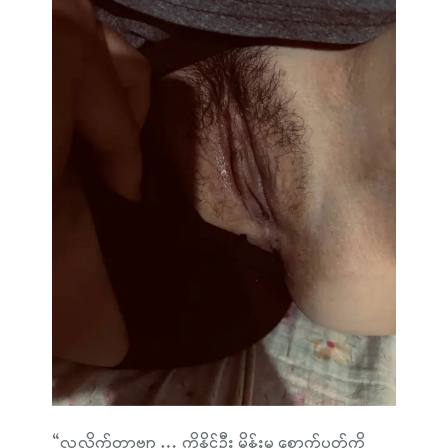
“လှလိုက်တာဗျာ … ကိုနိုင်ဦး မိန်းမ စောက်ပတ်ကို