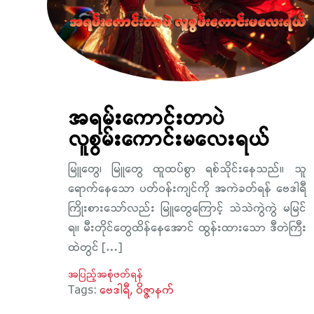
အရမ်းကောင်းတာပဲ
လူစွမ်းကောင်းမလေးရယ်
မြူတွေ၊ မြူတွေ ထူထပ်စွာ ရစ်သိုင်းနေသည်။ သူ
ရောက်နေသော ပတ်ဝန်းကျင်ကို အကဲခတ်ရန် ဗေဒါရီ
ကြိုးစားသော်လည်း မြူတွေကြောင့် သဲသဲကွဲကွဲ မမြင်
ရ။ မီးတိုင်တွေထိန်နေအောင် ထွန်းထားသော ဒီတဲကြီး
ထဲတွင် […]
အပြည့်အစုံဖတ်ရန်
Tags:
ဗေဒါရီ
ဝိဇ္ဇာနက်