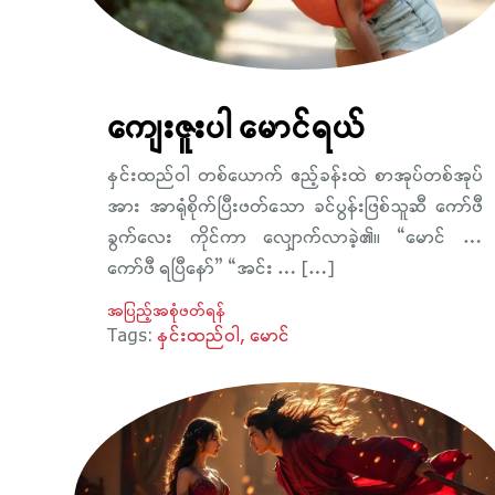
ကျေးဇူးပါ မောင်ရယ်
နှင်းထည်ဝါ တစ်ယောက် ဧည့်ခန်းထဲ စာအုပ်တစ်အုပ်
အား အာရုံစိုက်ပြီးဖတ်သော ခင်ပွန်းဖြစ်သူဆီ ကော်ဖီ
ခွက်လေး ကိုင်ကာ လျှောက်လာခဲ့၏။ “မောင် …
ကော်ဖီ ရပြီနော်” “အင်း … […]
အပြည့်အစုံဖတ်ရန်
Tags:
နှင်းထည်ဝါ
မောင်