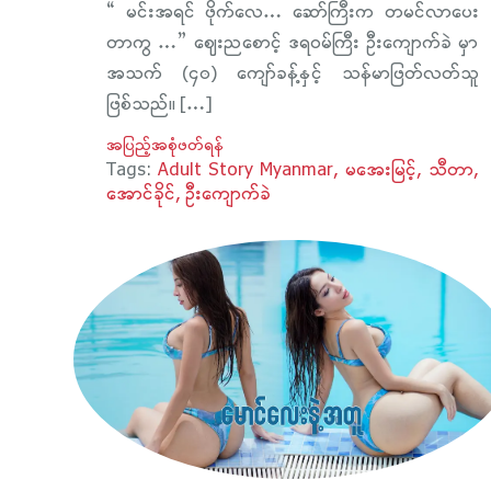
“ မင်းအရင် ဖိုက်လေ… ဆော်ကြီးက တမင်လာပေး
တာကွ …” ဈေးညစောင့် ဒရဝမ်ကြီး ဦးကျောက်ခဲ မှာ
အသက် (၄၀) ကျော်ခန့်နှင့် သန်မာဖြတ်လတ်သူ
ဖြစ်သည်။ […]
အပြည့်အစုံဖတ်ရန်
Tags:
Adult Story Myanmar
မအေးမြင့်
သီတာ
အောင်ခိုင်
ဦးကျောက်ခဲ