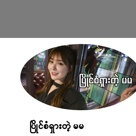
ပြိုင်စံရှားတဲ့ မမ