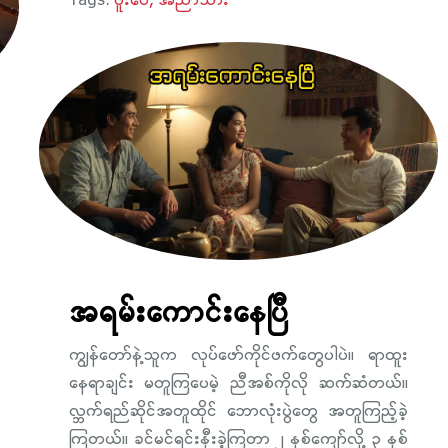
Tags:
ဖူးဝေ
အညာသား
အရမ်းကောင်းနေပြီ
ကျွန်တော်နဲ့သူက လုပ်ဖော်ကိုင်ဖက်တွေပါပဲ။ ရာထူး
နေရာချင်း မတူကြပေမဲ့ ညီအစ်ကိုလို ဆက်ဆံတယ်။
လ္ဘက်ရည်ဆိုင်အတူထိုင် ဘောလုံးပွဲတွေ အတူကြည့်ခဲ့
ကြတယ်။ ခင်မင်ရင်းနှီးခဲ့ကြတာ ၂ နှစ်ကျော်လို့ ၃ နှစ်