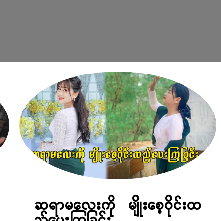
ဆရာမလေးကို မျိုးစေ့ဝိုင်းထ
ည့်ပေးကြခြင်း