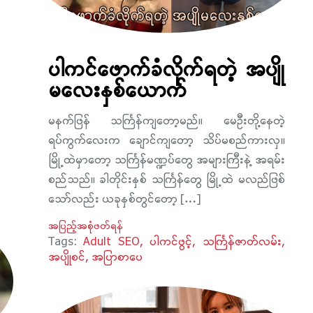
ပါကင်ဖောက်ခံလိုက်ရတဲ့ အပျို
မလေးနှစ်ယောက်
မနက်ဖြန် သင်္ကြန်ကျတော့မည်။ မေဦးတို့နေတဲ့
ရပ်ကွက်လေးက ချောင်ကျတော့ သိပ်မစည်ကားလှ။
မြို့ထဲမှာတော့ သင်္ကြန်မဏ္ဍပ်တွေ အများကြီးနဲ့ အရမ်း
စည်သည်။ ခါတိုင်းနှစ် သင်္ကြန်တွေ မြို့ထဲ မလည်ဖြစ်
သော်လည်း ယခုနှစ်တွင်တော့ […]
အပြည့်အစုံဖတ်ရန်
Tags:
Adult SEO
ပါကင်ဖွင့်
သင်္ကြန်ဇာတ်လမ်း
အပျိုစင်
အပြာစာပေ