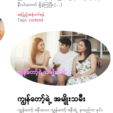
နီးပါးတောင် ရှိခဲ့ကြပြီ။ […]
အပြည့်အစုံဖတ်ရန်
Tags:
cuckold
ကျွန်တော့်ရဲ့ အမျိုးသမီး
ကျွန်တော့် ဇနီးလေး ကျွန်တော့် ဇနီးရဲ့ နာမည်က နှင်း