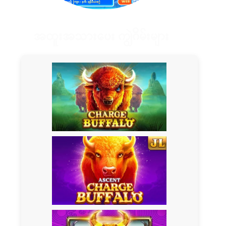
အထူးအသားပေး ကျွဲဂိမ်းများ