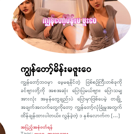
ကျွန်တော့်မိန်းမဖူးဝေ
ကျွန်တော့်ဘဝမှာ မေ့မရနိုင်တဲ့ ဖြစ်စဉ်ကြီးတစ်ခုကို
ခင်ဗျားတို့ကို အစအဆုံး ပြောပြမယ်ဗျာ။ ပြောသမျှ
အားလုံး အမှန်တွေချည်းပဲ ပြောမှာဖြစ်ပေမဲ့ တချို့
အချက်အလက်တွေကိုတော့ ကျွန်တော့်လုံခြုံမှုအတွက်
ထိန်ချန်ထားပါတယ်။ လွန်ခဲ့တဲ့ ၁ နှစ်လောက်က […]
အပြည့်အစုံဖတ်ရန်