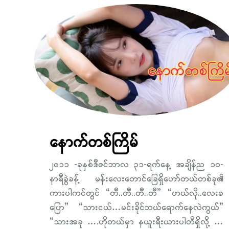
နောက်တစ်ကြိမ်
၂၀၁၁ -ခုနှစ်ဒီဇင်ဘာလ ၃၁-ရက်နေ့ အချိန်ည ၁၀-
နာရီခွဲခန့် မန်းလေးတောင်ခြေရှိဟော်တယ်တစ်ခု၏
ကားပါကင်တွင် “တီ..တီ..တီ..တီ” “ဟယ်လို..လေးခ
ပြော” “သားငယ်…မင်းခိုင်ဘယ်ရောက်နေလဲကွယ်”
“သားအခု ….ဟိုတယ်မှာ နယူးရီးယားပါတီရှိလို့ …