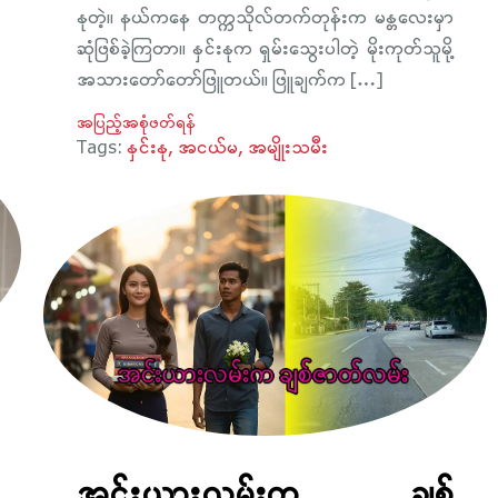
နုတဲ့။ နယ်ကနေ တက္ကသိုလ်တက်တုန်းက မန္တလေးမှာ
ဆုံဖြစ်ခဲ့ကြတာ။ နှင်းနုက ရှမ်းသွေးပါတဲ့ မိုးကုတ်သူမို့
အသားတော်တော်ဖြူတယ်။ ဖြူချက်က […]
အပြည့်အစုံဖတ်ရန်
Tags:
နှင်းနု
အငယ်မ
အမျိုးသမီး
အင်းယားလမ်းက ချစ်