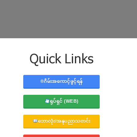
Quick Links
®️ဂိမ်းအကောင့်ဖွင့်ရန်
ရုပ်ရှင် (WEB)
ဘောလုံး/အနုပညာသတင်း