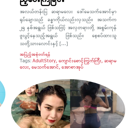
အလယ်တန်းပြ ဆရာမလေး ဒေါ်မေသက်အောင်မှာ
ရုပ်ချောသည် ခန္ဓာကိုယ်လည်းလှသည်။ အသက်က
၂၅ နှစ်အရွယ် ဖြစ်သဖြင့် အလှတရားတို့ အစွမ်းကုန်
ဖူးပွင့်နေသည့်အရွယ် ဖြစ်သည်။ စေ့စပ်ထားသူ
သတို့သားလောင်းနှင့် […]
အပြည့်အစုံဖတ်ရန်
Tags:
AdultStory
ကျောင်းစောင့်ကြွက်ကြီး
ဆရာမ
လေး
မေသက်အောင်
အောစာအုပ်