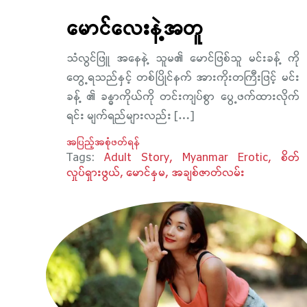
မောင်လေးနဲ့အတူ
သံလွင်ဖြူ အနေနဲ့ သူမ၏ မောင်ဖြစ်သူ မင်းခန့် ကို
တွေ့ရသည်နှင့် တစ်ပြိုင်နက် အားကိုးတကြီးဖြင့် မင်း
ခန့် ၏ ခန္ဓာကိုယ်ကို တင်းကျပ်စွာ ပွေ့ဖက်ထားလိုက်
ရင်း မျက်ရည်များလည်း […]
အပြည့်အစုံဖတ်ရန်
Tags:
Adult Story
Myanmar Erotic
စိတ်
လှုပ်ရှားဖွယ်
မောင်နှမ
အချစ်ဇာတ်လမ်း