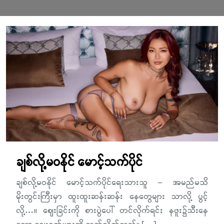
ချစ်လို့မဝနိုင် မောင့်သက်ပိုင်
ချစ်လို့မဝနိုင် မောင့်သက်ပိုင်ရေးသားသူ – အမည်မသိ
မိုးတွင်းကြီးမှာ ထူးထူးဆန်းဆန်း နေတွေများ သာလို့ ပွင့်
လို့…။ ဈေးခြင်းကို စားပွဲပေါ် တင်လိုက်ရင်း နဖူး၌သီးနေ