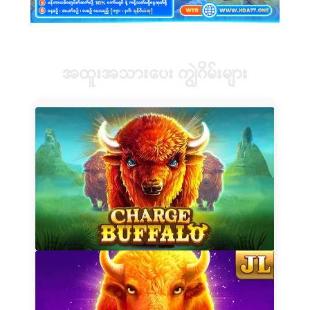
အထူးအသားပေး ကျွဲဂိမ်းများ