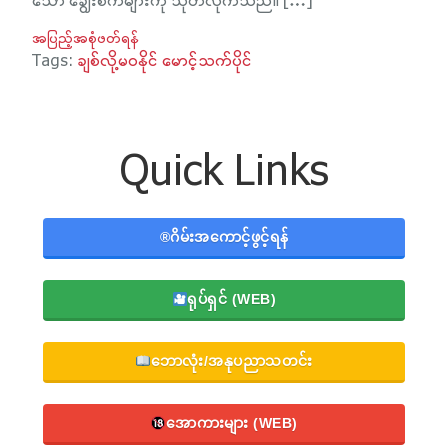
သော ချွေးစက်များကို သုတ်လိုက်သည်။ […]
အပြည့်အစုံဖတ်ရန်
Tags:
ချစ်လို့မဝနိုင် မောင့်သက်ပိုင်
Quick Links
®️ဂိမ်းအကောင့်ဖွင့်ရန်
ရုပ်ရှင် (WEB)
ဘောလုံး/အနုပညာသတင်း
အောကားများ (WEB)