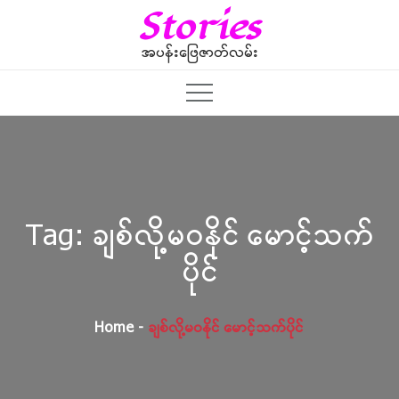
Skip
Stories
to
content
အပန်းဖြေဇာတ်လမ်း
Tag:
ချစ်လို့မဝနိုင် မောင့်သက်
ပိုင်
Home
ချစ်လို့မဝနိုင် မောင့်သက်ပိုင်