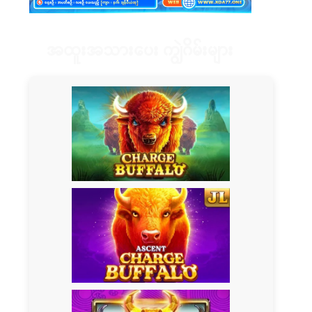
အထူးအသားပေး ကျွဲဂိမ်းများ