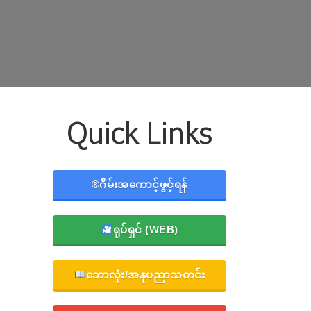
Quick Links
®️ဂိမ်းအကောင့်ဖွင့်ရန်
ရုပ်ရှင် (WEB)
ဘောလုံး/အနုပညာသတင်း