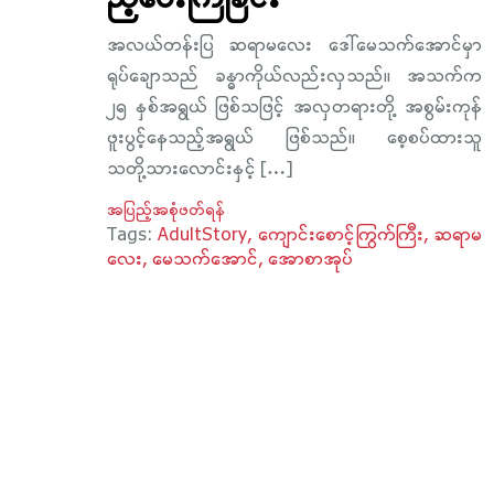
အလယ်တန်းပြ ဆရာမလေး ဒေါ်မေသက်အောင်မှာ
ရုပ်ချောသည် ခန္ဓာကိုယ်လည်းလှသည်။ အသက်က
၂၅ နှစ်အရွယ် ဖြစ်သဖြင့် အလှတရားတို့ အစွမ်းကုန်
ဖူးပွင့်နေသည့်အရွယ် ဖြစ်သည်။ စေ့စပ်ထားသူ
သတို့သားလောင်းနှင့် […]
အပြည့်အစုံဖတ်ရန်
Tags:
AdultStory
ကျောင်းစောင့်ကြွက်ကြီး
ဆရာမ
လေး
မေသက်အောင်
အောစာအုပ်