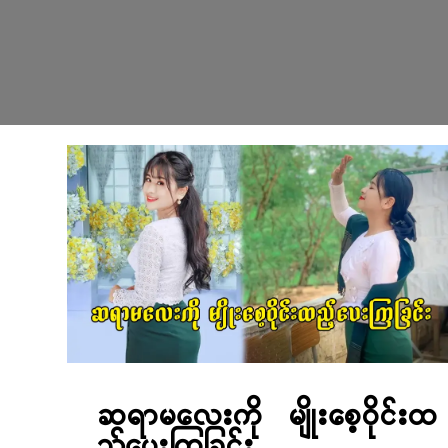
ဆရာမလေးကို မျိုးစေ့ဝိုင်းထ
ည့်ပေးကြခြင်း