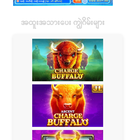
အထူးအသားပေး ကျွဲဂိမ်းများ