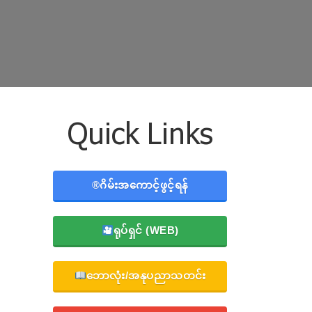
Quick Links
®️ဂိမ်းအကောင့်ဖွင့်ရန်
ရုပ်ရှင် (WEB)
ဘောလုံး/အနုပညာသတင်း