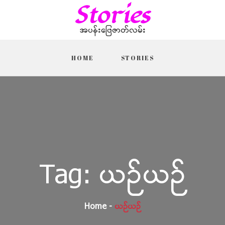
Stories
အပန်းဖြေဇာတ်လမ်း
HOME
STORIES
Tag:
ယဉ်ယဉ်
Home
ယဉ်ယဉ်