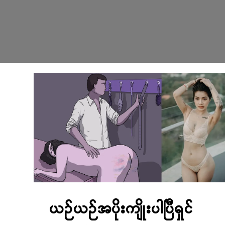
ယဉ်ယဉ်အပိုးကျိုးပါပြီရှင်