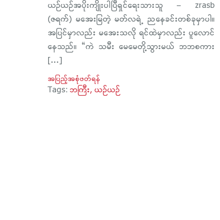
ယဉ်ယဉ်အပိုးကျိုးပါပြီရှင်ရေးသားသူ – zrasb
(ဇရက်) မအေးမြတဲ့ မတ်လရဲ့ ညနေခင်းတစ်ခုမှာပါ။
အပြင်မှာလည်း မအေးသလို ရင်ထဲမှာလည်း ပူလောင်
နေသည်။ “ကဲ သမီး မေမေတို့သွားမယ် ဘဘစကား
[…]
အပြည့်အစုံဖတ်ရန်
Tags:
ဘကြီး
ယဉ်ယဉ်