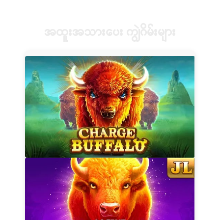
အထူးအသားပေး ကျွဲဂိမ်းများ