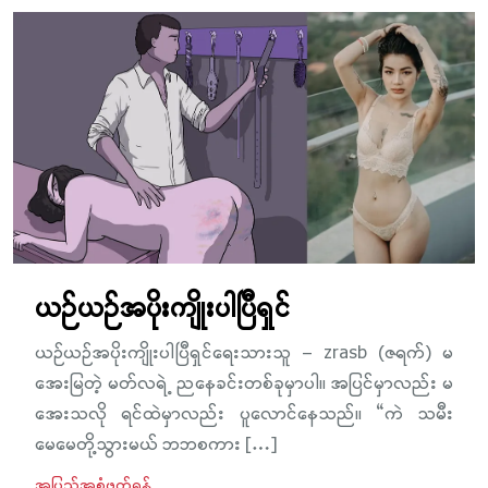
ယဉ်ယဉ်အပိုးကျိုးပါပြီရှင်
ယဉ်ယဉ်အပိုးကျိုးပါပြီရှင်ရေးသားသူ – zrasb (ဇရက်) မ
အေးမြတဲ့ မတ်လရဲ့ ညနေခင်းတစ်ခုမှာပါ။ အပြင်မှာလည်း မ
အေးသလို ရင်ထဲမှာလည်း ပူလောင်နေသည်။ “ကဲ သမီး
မေမေတို့သွားမယ် ဘဘစကား […]
အပြည့်အစုံဖတ်ရန်