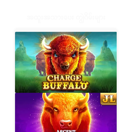
အထူးအသားပေး ကျွဲဂိမ်းများ