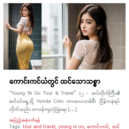
ကောင်းကင်ယံတွင် ထင်သောသစ္စာ
“Young Ni Oo Tour & Travel” ၁၂ – ထပ်တိုက်ကြီး၏
ဆင်ဝင်ရှေ့သို့ Honda Civic ကားလေးတစ်စီး ငြိမ့်ကနဲရပ်
လိုက်သည်။ တာဝန်ကျလုံခြုံရေး […]
အပြည့်အစုံဖတ်ရန်
Tags:
tour and travel
young ni oo
ကောင်းကင်
ထင်