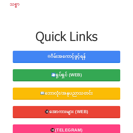
သစ္စာ
Quick Links
®️ဂိမ်းအကောင့်ဖွင့်ရန်
ရုပ်ရှင် (WEB)
ဘောလုံး/အနုပညာသတင်း
အောကားများ (WEB)
(TELEGRAM)