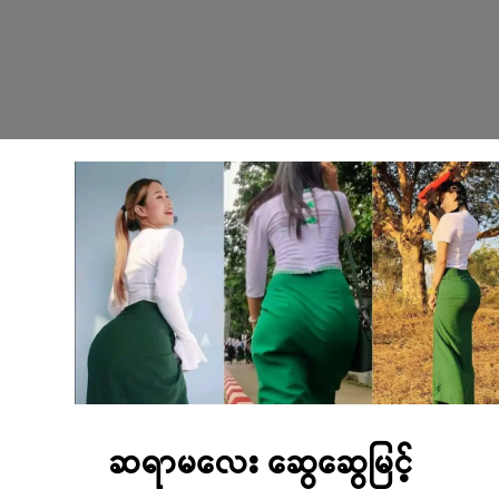
ဆရာမလေး ဆွေဆွေမြင့်