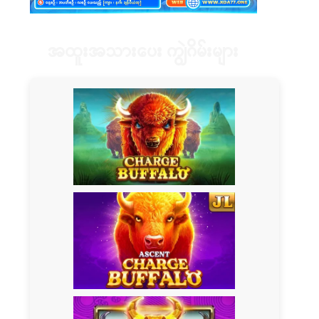
အထူးအသားပေး ကျွဲဂိမ်းများ