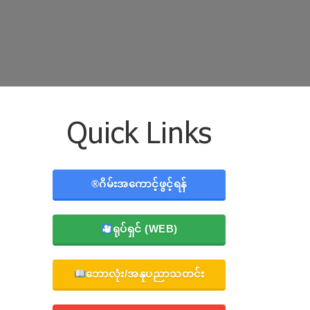
Quick Links
®️ဂိမ်းအကောင့်ဖွင့်ရန်
ရုပ်ရှင် (WEB)
ဘောလုံး/အနုပညာသတင်း