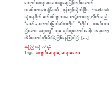
ကျောင်းဆရာမလေးဆွေဆွေမြင့်တစ်ယောက်
ထမင်းစားနားချိန်ဝယ် ဖုန်းဖွင့်လိုက်ပြီး Facebook
သုံးနေခိုက် မက်စင်ဂျာကနေ စာပို့တာတွေ့လိုက်သည်။
“အော်…ကောင်းမြတ်ဆီကကိုး” “ဟိုင်း! ထမင်းစား
ပြီးလား ဆွေဆွေ” သူမ ချစ်သူဟောင်းပေါ့။ အခုတော့
အိမ်ထောင်ကိုယ်စီနဲ့ ဖြစ်နေကြပါပြီ။ […]
အပြည့်အစုံဖတ်ရန်
Tags:
ကျောင်းဆရာမ
ဆရာမလေး