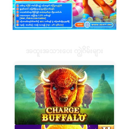
အထူးအသားပေး ကျွဲဂိမ်းများ