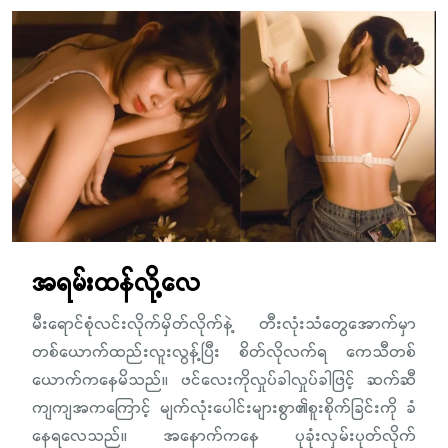
အရမ်းထန်လို့လေ
မီးရောင်စုံလင်းလိုက်မှိတ်လိုက်နဲ့ တီးလုံးသံတွေအောက်မှာ
တစ်ယောက်ထည်းလူးလွန့်ပြီး စိတ်လိုလက်ရ ကေသီတစ်
ယောက်ကနေမိသည်။ ဖင်လေးကိုလှုပ်ခါလှုပ်ခါဖြင့် ဆက်ဆီ
ကျကျအကကြောင့် မျက်လုံးပေါင်းများစွာ၏စူးစိုက်ခြင်းကို ခံ
နေရလေသည်။ အနောက်ကနေ ပုခုံးလှမ်းပုတ်လိုက်