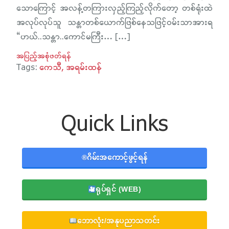
သောကြောင့် အလန့်တကြားလှည့်ကြည့်လိုက်တော့ တစ်ရုံးထဲ
အလုပ်လုပ်သူ သန္တာတစ်ယောက်ဖြစ်နေသဖြင့်ဝမ်းသာအားရ
“ဟယ်..သန္တာ..ကောင်မကြီး… […]
အပြည့်အစုံဖတ်ရန်
Tags:
ကေသီ
အရမ်းထန်
Quick Links
®️ဂိမ်းအကောင့်ဖွင့်ရန်
ရုပ်ရှင် (WEB)
ဘောလုံး/အနုပညာသတင်း